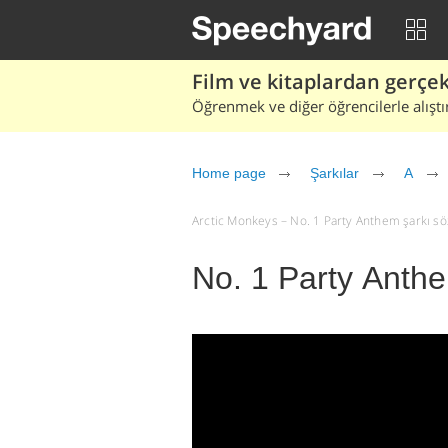
Film ve kitaplardan gerçek 
Öğrenmek ve diğer öğrencilerle alıştı
Home page
Şarkılar
A
Arctic Monkeys – No. 1 Party Anthem şarkı sözle
No. 1 Party Anth