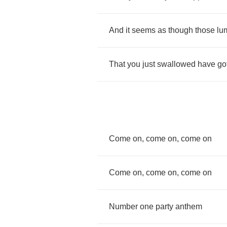
And
it
seems
as
though
those
lu
That
you
just
swallowed
have
go
Come
on
,
come
on
,
come
on
Come
on
,
come
on
,
come
on
Number
one
party
anthem