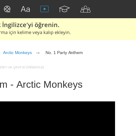
İngilizce'yi öğrenin.
rma için kelime veya kalıp ekleyin.
Arctic Monkeys
No. 1 Party Anthem
ri ve çevirisi (tıklatınca)
em - Arctic Monkeys