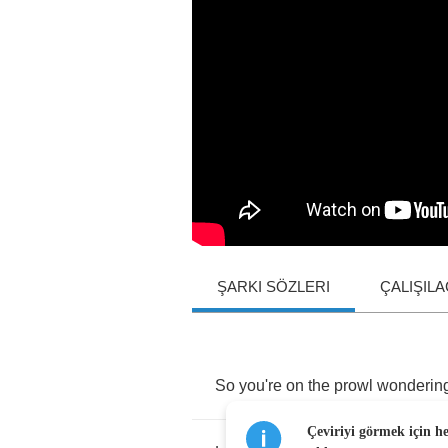
ŞARKI SÖZLERI
ÇALIŞIL
So
you're
on
the
prowl
wonderin
Çeviriyi görmek için h