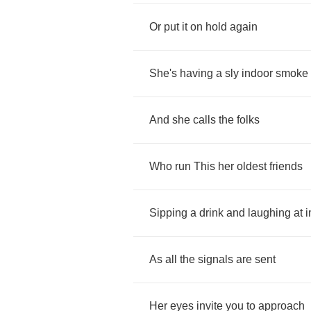
Or
put
it
on
hold
again
She's
having
a
sly
indoor
smoke
And
she
calls
the
folks
Who
run
This
her
oldest
friends
Sipping
a
drink
and
laughing
at
i
As
all
the
signals
are
sent
Her
eyes
invite
you
to
approach