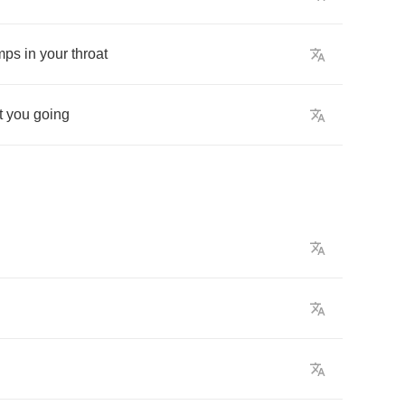
mps
in
your
throat
t
you
going