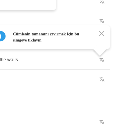
e
Cantona
Cümlenin tamamını çevirmek için bu
ourse
simgeye tıklayın
the
walls