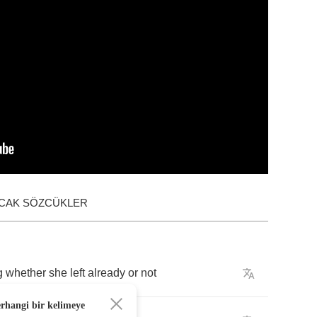
ACAK SÖZCÜKLER
g
whether
she
left
already
or
not
erhangi bir kelimeye