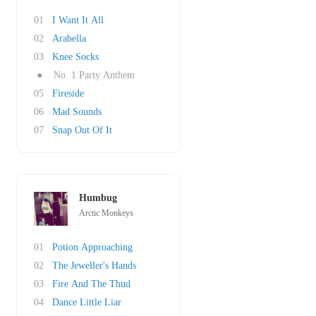
01
I Want It All
02
Arabella
03
Knee Socks
●
No. 1 Party Anthem
05
Fireside
06
Mad Sounds
07
Snap Out Of It
Humbug
Arctic Monkeys
01
Potion Approaching
02
The Jeweller's Hands
03
Fire And The Thud
04
Dance Little Liar