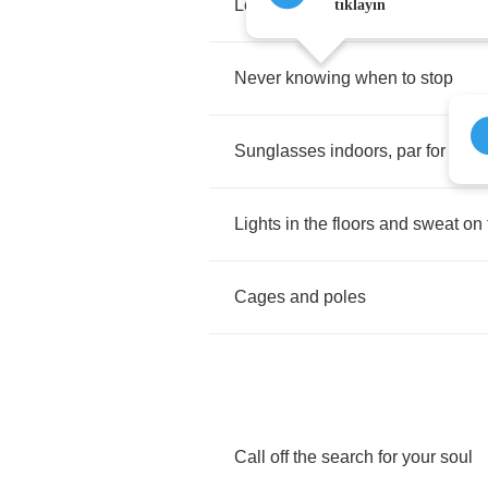
Leather
jacket
,
collar
popped
lik
tıklayın
Never
knowing
when
to
stop
Sunglasses
indoors
,
par
for
the
c
Lights
in
the
floors
and
sweat
on
Cages
and
poles
Call
off
the
search
for
your
soul