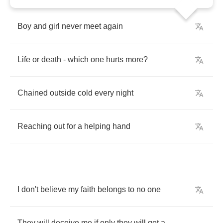
Boy
and
girl
never
meet
again
Life
or
death
-
which
one
hurts
more
?
Chained
outside
cold
every
night
Reaching
out
for
a
helping
hand
I
don't
believe
my
faith
belongs
to
no
one
They
will
deceive
me
if
only
they
will
get
a