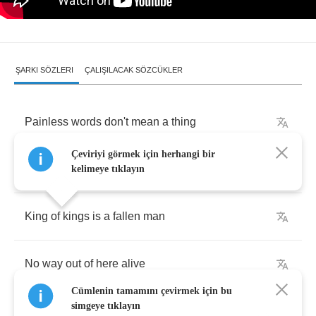
ŞARKI SÖZLERI
ÇALIŞILACAK SÖZCÜKLER
Painless
words
don't
mean
a
thing
Çeviriyi görmek için herhangi bir
Stainless
world
is
a
gift
of
lie
kelimeye tıklayın
King
of
kings
is
a
fallen
man
No
way
out
of
here
alive
Cümlenin tamamını çevirmek için bu
simgeye tıklayın