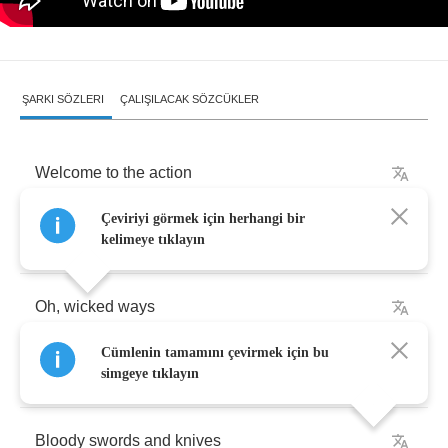
ŞARKI SÖZLERI
ÇALIŞILACAK SÖZCÜKLER
Welcome
to
the
action
Çeviriyi görmek için herhangi bir
Welcome
to
the
pain
kelimeye tıklayın
Oh
,
wicked
ways
Cümlenin tamamını çevirmek için bu
Slitting
throats
open
simgeye tıklayın
Bloody
swords
and
knives