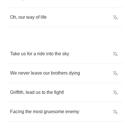
Oh
,
our
way
of
life
Take
us
for
a
ride
into
the
sky
We
never
leave
our
brothers
dying
Griffith
,
lead
us
to
the
fight
!
Facing
the
most
gruesome
enemy