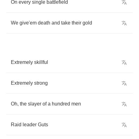
On
every
single
battlefield
We
give'em
death
and
take
their
gold
Extremely
skillful
Extremely
strong
Oh
,
the
slayer
of
a
hundred
men
Raid
leader
Guts