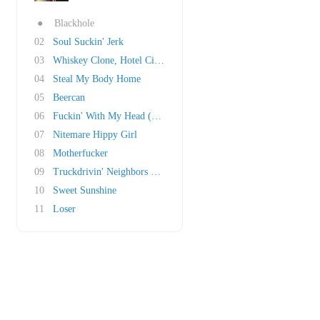
●
Blackhole
02
Soul Suckin' Jerk
03
Whiskey Clone, Hotel City 1997
04
Steal My Body Home
05
Beercan
06
Fuckin' With My Head (Mountain Dew Rock)
07
Nitemare Hippy Girl
08
Motherfucker
09
Truckdrivin' Neighbors Downstairs (Yellow Swe..
10
Sweet Sunshine
11
Loser