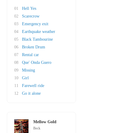
01
Hell Yes
02
Scarecrow
03
Emergency exit
04
Earthquake weather
05
Black Tambourine
06
Broken Drum
07
Rental car
08
Que' Onda Guero
09
Missing
10
Girl
11
Farewell ride
12
Go it alone
Mellow Gold
Beck