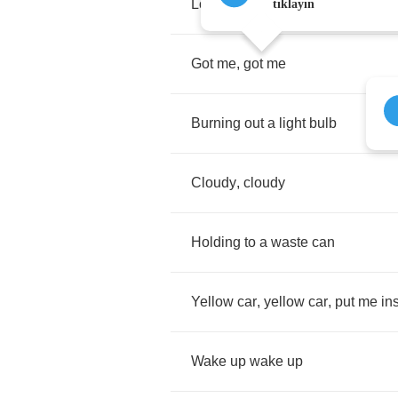
Looking
for
a
better
home
tıklayın
Got
me
,
got
me
Burning
out
a
light
bulb
Cloudy
,
cloudy
Holding
to
a
waste
can
Yellow
car
,
yellow
car
,
put
me
in
Wake
up
wake
up