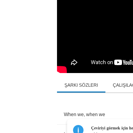
ŞARKI SÖZLERI
ÇALIŞIL
When
we
,
when
we
Çeviriyi görmek için h