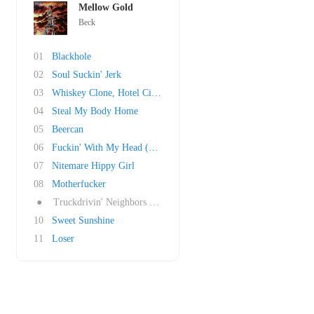
Mellow Gold
Beck
01
Blackhole
02
Soul Suckin' Jerk
03
Whiskey Clone, Hotel City 1997
04
Steal My Body Home
05
Beercan
06
Fuckin' With My Head (Mountain Dew Rock)
07
Nitemare Hippy Girl
08
Motherfucker
●
Truckdrivin' Neighbors Downstairs (Yellow Swe..
10
Sweet Sunshine
11
Loser