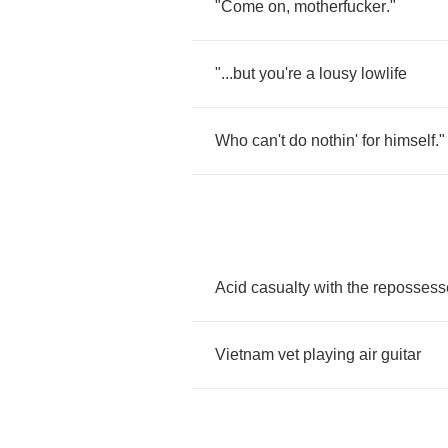
"
Come
on
,
motherfucker
."
"...
but
you're
a
lousy
lowlife
Who
can't
do
nothin'
for
himself
."
Acid
casualty
with
the
repossess
Vietnam
vet
playing
air
guitar