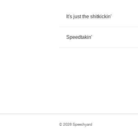
It's
just
the
shitkickin'
Speedtakin'
© 2026 Speechyard