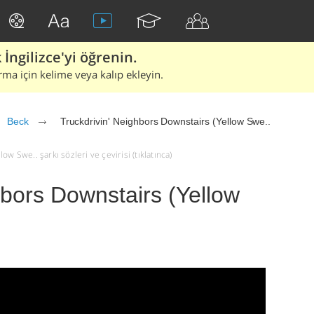
İngilizce'yi öğrenin.
rma için kelime veya kalıp ekleyin.
Beck
Truckdrivin' Neighbors Downstairs (Yellow Swe..
w Swe.. şarkı sözleri ve çevirisi (tıklatınca)
hbors Downstairs (Yellow