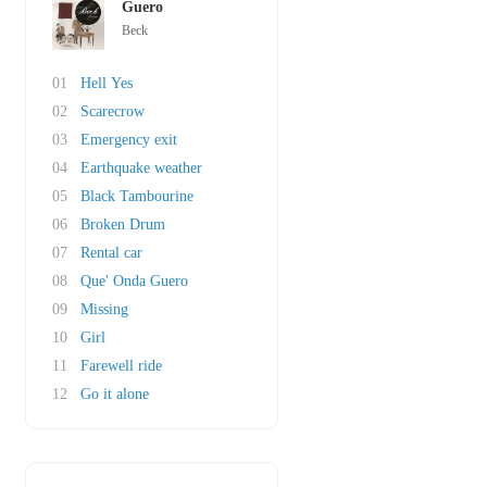
Guero
Beck
01
Hell Yes
02
Scarecrow
03
Emergency exit
04
Earthquake weather
05
Black Tambourine
06
Broken Drum
07
Rental car
08
Que' Onda Guero
09
Missing
10
Girl
11
Farewell ride
12
Go it alone