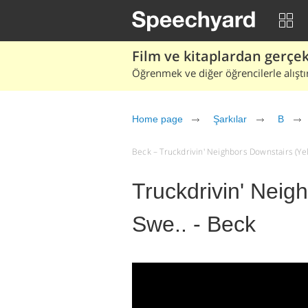
Film ve kitaplardan gerçek 
Öğrenmek ve diğer öğrencilerle alıştı
Home page
Şarkılar
B
Beck – Truckdrivin' Neighbors Downstairs (Yello
Truckdrivin' Neig
Swe.. - Beck