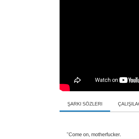
ŞARKI SÖZLERI
ÇALIŞIL
"
Come
on
,
motherfucker
.