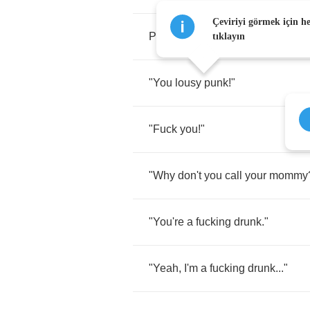
Çeviriyi görmek için h
Put
your
clothes
on
,
come
on
.
As
tıklayın
"
You
lousy
punk
!"
"
Fuck
you
!"
"
Why
don't
you
call
your
mommy
"
You're
a
fucking
drunk
."
"
Yeah
,
I'm
a
fucking
drunk
..."