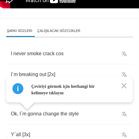
ŞARKI SÖZLERI
ÇALIŞILACAK SÖZCÜKLER
I
never
smoke
crack
cos
I
´
m
breaking
out
[2
x
]
Çeviriyi görmek için herhangi bir
kelimeye tıklayın
Ok
,
I
´
m
gonna
change
the
style
Y
´
all
[3
x
]