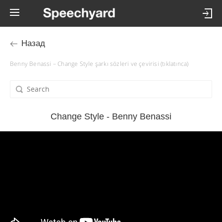
Назад
Benny Benassi – Change Style şarkı sözleri ve çevirisi (tıklatınca)
Change Style - Benny Benassi