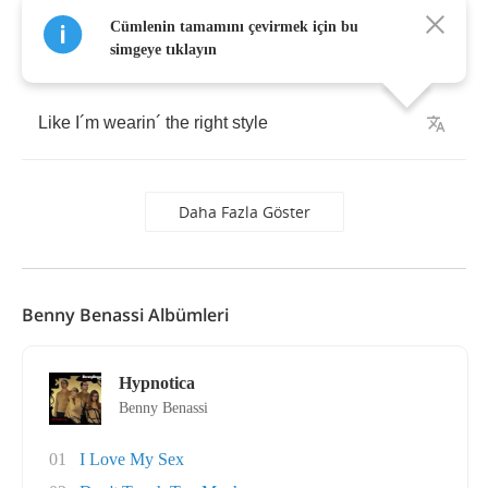
Cümlenin tamamını çevirmek için bu
simgeye tıklayın
Like
I
´
m
wearin
´
the
right
style
Daha Fazla Göster
Benny Benassi Albümleri
Hypnotica
Benny Benassi
01
I Love My Sex