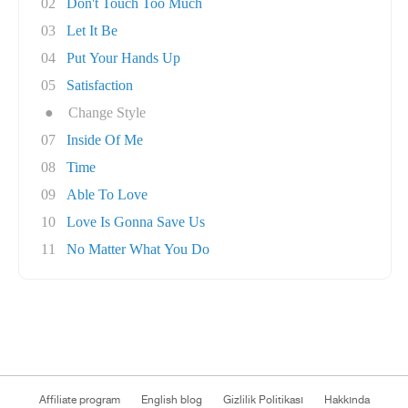
02
Don't Touch Too Much
03
Let It Be
04
Put Your Hands Up
05
Satisfaction
●
Change Style
07
Inside Of Me
08
Time
09
Able To Love
10
Love Is Gonna Save Us
11
No Matter What You Do
Affiliate program
English blog
Gizlilik Politikası
Hakkında