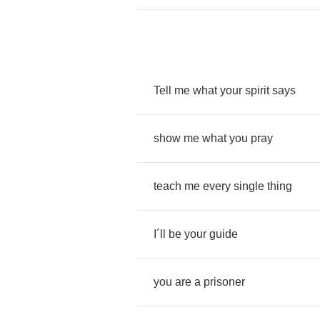
Tell
me
what
your
spirit
says
show
me
what
you
pray
teach
me
every
single
thing
I
´
ll
be
your
guide
you
are
a
prisoner