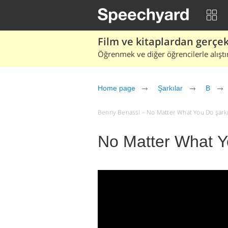
Film ve kitaplardan gerçek 
Öğrenmek ve diğer öğrencilerle alıştı
Home page
Şarkılar
B
Benny Benassi – No Matter What You Do şarkı sö
No Matter What Y