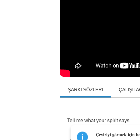
ŞARKI SÖZLERI
ÇALIŞIL
Tell
me
what
your
spirit
says
Çeviriyi görmek için h