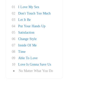
01
I Love My Sex
02
Don't Touch Too Much
03
Let It Be
04
Put Your Hands Up
05
Satisfaction
06
Change Style
07
Inside Of Me
08
Time
09
Able To Love
10
Love Is Gonna Save Us
●
No Matter What You Do