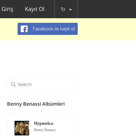
Giriş
Kayıt Ol
Tr
Facebook ile kayıt ol
Benny Benassi Albümleri
Hypnotica
Benny Benassi