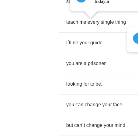
show
me
what
you
pray
tıklayın
teach
me
every
single
thing
I
´
ll
be
your
guide
you
are
a
prisoner
looking
for
to
be
..
you
can
change
your
face
but
can
´
t
change
your
mind