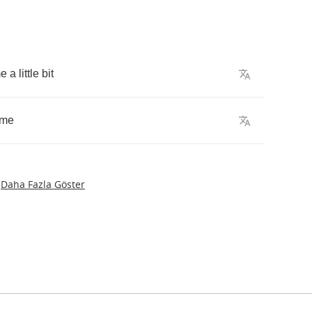
e
a
little
bit
me
Daha Fazla Göster