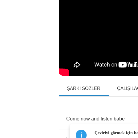
ŞARKI SÖZLERI
ÇALIŞIL
Come
now
and
listen
babe
Çeviriyi görmek için h