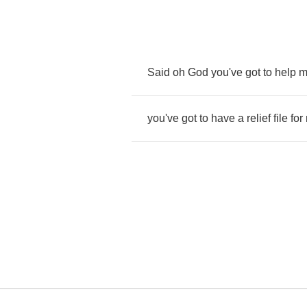
Said
oh
God
you've
got
to
help
m
you've
got
to
have
a
relief
file
for