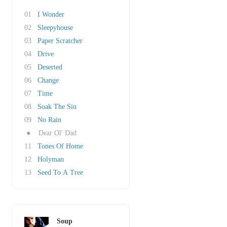
01
I Wonder
02
Sleepyhouse
03
Paper Scratcher
04
Drive
05
Deserted
06
Change
07
Time
08
Soak The Sin
09
No Rain
●
Dear Ol' Dad
11
Tones Of Home
12
Holyman
13
Seed To A Tree
Soup