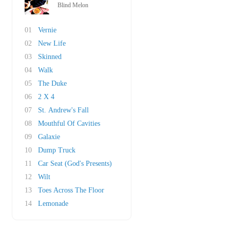
Blind Melon
01
Vernie
02
New Life
03
Skinned
04
Walk
05
The Duke
06
2 X 4
07
St. Andrew's Fall
08
Mouthful Of Cavities
09
Galaxie
10
Dump Truck
11
Car Seat (God's Presents)
12
Wilt
13
Toes Across The Floor
14
Lemonade