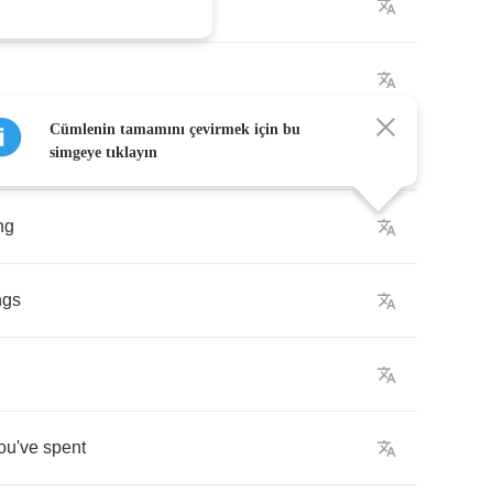
Cümlenin tamamını çevirmek için bu
night
simgeye tıklayın
ng
ngs
ou've
spent