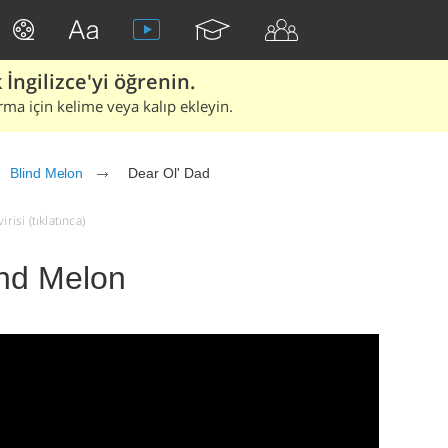
İngilizce'yi öğrenin.
rma için kelime veya kalıp ekleyin.
Blind Melon
Dear Ol' Dad
risi (tıklatınca)
ind Melon