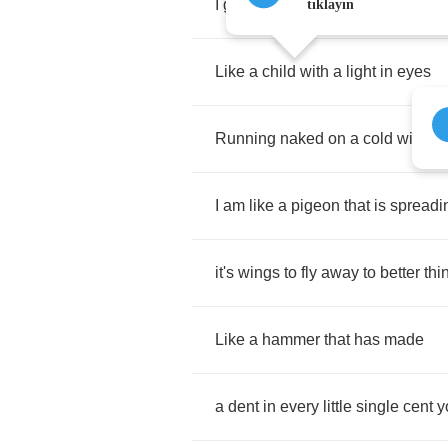
I
gotta
reason
why
I
behave
tıklayın
Like
a
child
with
a
light
in
eyes
Running
naked
on
a
cold
winter
I
am
like
a
pigeon
that
is
spreadi
it's
wings
to
fly
away
to
better
thi
Like
a
hammer
that
has
made
a
dent
in
every
little
single
cent
y