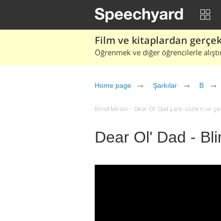
Film ve kitaplardan gerçek 
Öğrenmek ve diğer öğrencilerle alıştı
Home page
Şarkılar
B
Blind Melon – Dear Ol' Dad şarkı sözleri ve çevi
Dear Ol' Dad - Bl