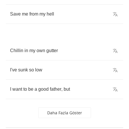
Save
me
from
my
hell
Chillin
in
my
own
gutter
I've
sunk
so
low
I
want
to
be
a
good
father
,
but
Daha Fazla Göster