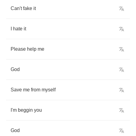
Can't
fake
it
I
hate
it
Please
help
me
God
Save
me
from
myself
I'm
beggin
you
God