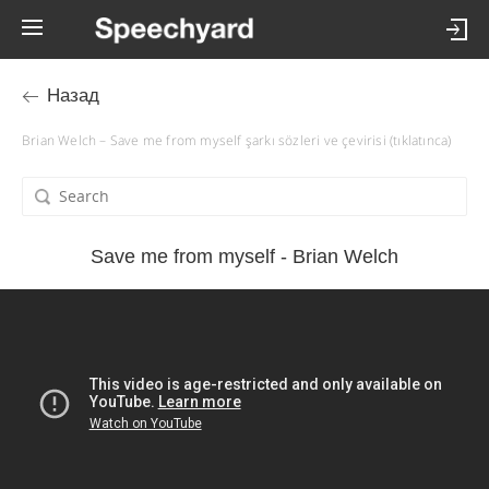
Назад
Brian Welch – Save me from myself şarkı sözleri ve çevirisi (tıklatınca)
Save me from myself - Brian Welch