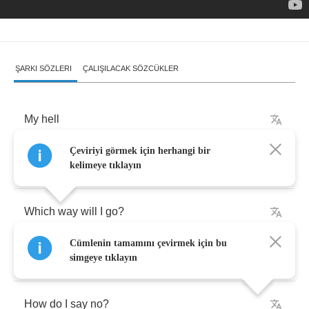
ŞARKI SÖZLERI
ÇALIŞILACAK SÖZCÜKLER
My
hell
Çeviriyi görmek için herhangi bir
Another
day
in
life
kelimeye tıklayın
Which
way
will
I
go
?
Cümlenin tamamını çevirmek için bu
Will
I
pick
suicide
?
simgeye tıklayın
How
do
I
say
no
?