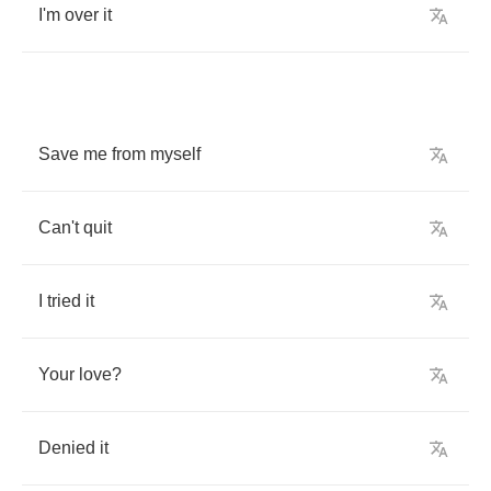
I'm
over
it
Save
me
from
myself
Can't
quit
I
tried
it
Your
love
?
Denied
it