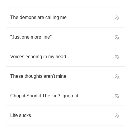
The
demons
are
calling
me
"
Just
one
more
line
"
Voices
echoing
in
my
head
These
thoughts
aren't
mine
Chop
it
Snort
it
The
kid
?
Ignore
it
Life
sucks