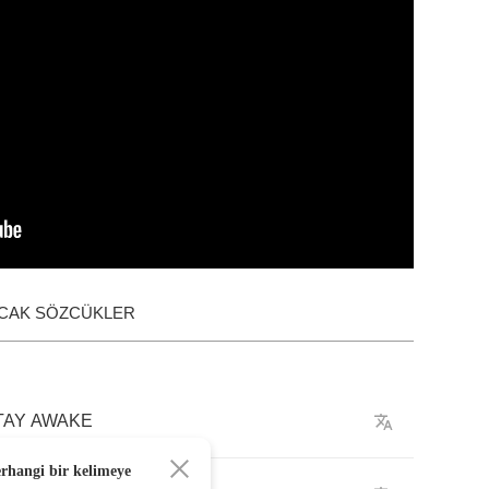
ACAK SÖZCÜKLER
TAY
AWAKE
erhangi bir kelimeye