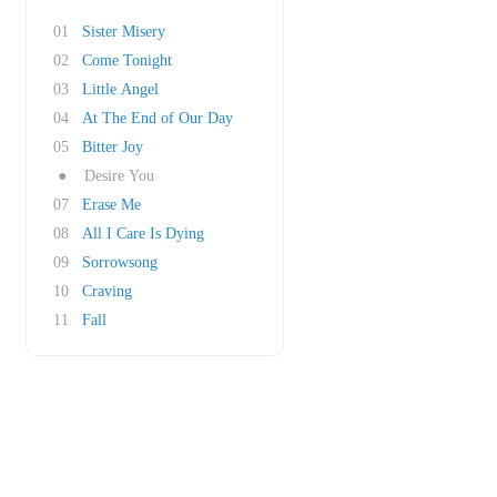
01
Sister Misery
02
Come Tonight
03
Little Angel
04
At The End of Our Day
05
Bitter Joy
●
Desire You
07
Erase Me
08
All I Care Is Dying
09
Sorrowsong
10
Craving
11
Fall