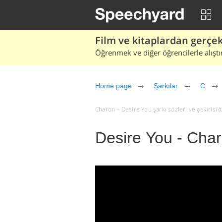
Film ve kitaplardan gerçek 
Öğrenmek ve diğer öğrencilerle alıştı
Home page
Şarkılar
C
Charon – Desire You şarkı sözleri ve çevirisi (t
Desire You - Cha