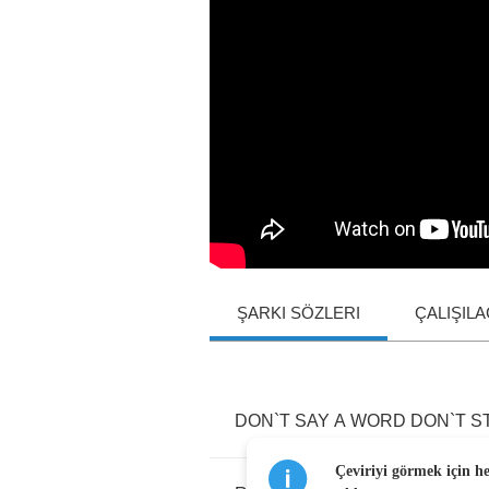
ŞARKI SÖZLERI
ÇALIŞIL
DON
`
T
SAY
A
WORD
DON
`
T
S
Çeviriyi görmek için h