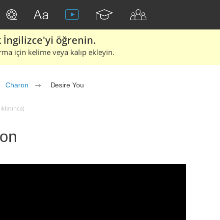
İngilizce'yi öğrenin.
rma için kelime veya kalıp ekleyin.
Charon
Desire You
ıklatınca)
ron