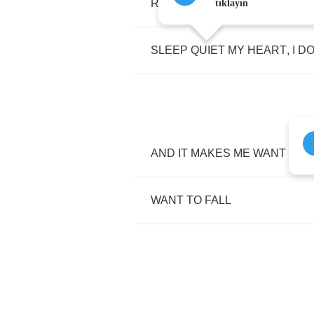
REST
FOR
A
WHILE
,
FOR
A
LI
tıklayın
SLEEP
QUIET
MY
HEART
,
I
D
AND
IT
MAKES
ME
WANT
WANT
TO
FALL