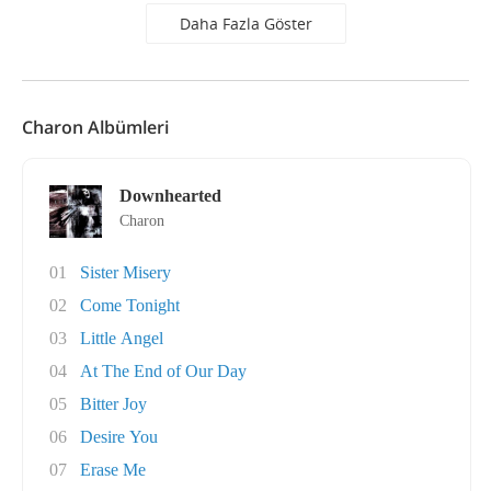
Daha Fazla Göster
Charon Albümleri
Downhearted
Charon
01
Sister Misery
02
Come Tonight
03
Little Angel
04
At The End of Our Day
05
Bitter Joy
06
Desire You
07
Erase Me