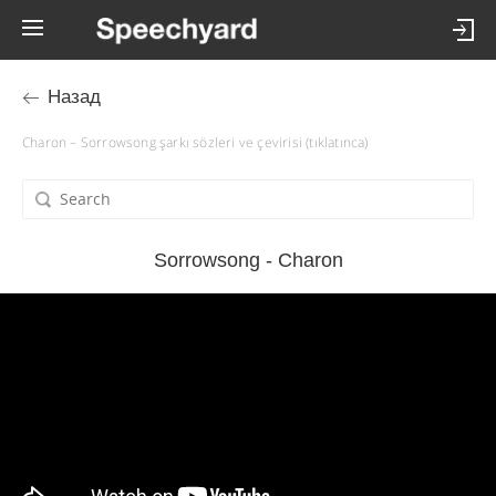
Назад
Charon – Sorrowsong şarkı sözleri ve çevirisi (tıklatınca)
Sorrowsong - Charon