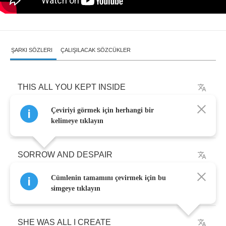
ŞARKI SÖZLERI
ÇALIŞILACAK SÖZCÜKLER
THIS
ALL
YOU
KEPT
INSIDE
Çeviriyi görmek için herhangi bir
ONCE
YOU
GAVE
IT
ALL
kelimeye tıklayın
SORROW
AND
DESPAIR
Cümlenin tamamını çevirmek için bu
TOOK
ME
WHERE
I
BELONG
simgeye tıklayın
SHE
WAS
ALL
I
CREATE