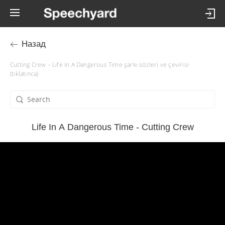
Назад
Cutting Crew – Life In A Dangerous Time şarkı sözleri ve çevirisi
(tıklatınca)
Life In A Dangerous Time - Cutting Crew