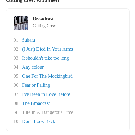
Cutting Crew Albümleri
Broadcast
Cutting Crew
01
Sahara
02
(I Just) Died In Your Arms
03
It shouldn't take too long
04
Any colour
05
One For The Mockingbird
06
Fear or Falling
07
I've Been in Love Before
08
The Broadcast
●
Life In A Dangerous Time
10
Don't Look Back