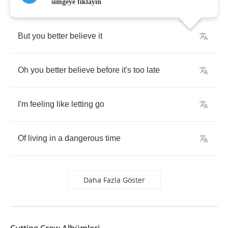
simgeye tıklayın
But
you
better
believe
it
Oh
you
better
believe
before
it's
too
late
I'm
feeling
like
letting
go
Of
living
in
a
dangerous
time
Daha Fazla Göster