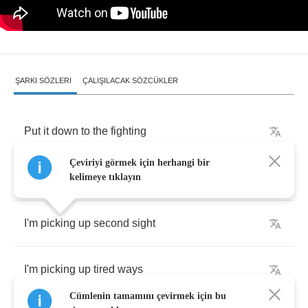
ŞARKI SÖZLERI
ÇALIŞILACAK SÖZCÜKLER
Put
it
down
to
the
fighting
Çeviriyi görmek için herhangi bir
Put
it
down
to
the
fools
who
play
in
the
game
kelimeye tıklayın
I'm
picking
up
second
sight
I'm
picking
up
tired
ways
Cümlenin tamamını çevirmek için bu