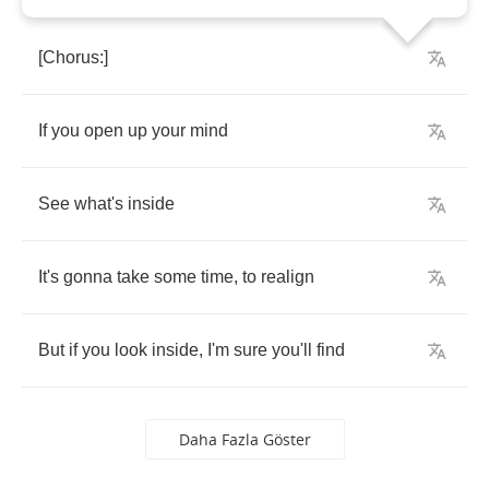
[
Chorus
:]
If
you
open
up
your
mind
See
what's
inside
It's
gonna
take
some
time
,
to
realign
But
if
you
look
inside
,
I'm
sure
you'll
find
Daha Fazla Göster