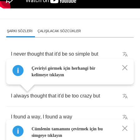
ŞARKI SÖZLERI
ÇALIŞILACAK SÖZCÜKLER
I
never
thought
that
it'd
be
so
simple
but
Çeviriyi görmek için herhangi bir
I
found
a
way
,
I
found
a
way
kelimeye tıklayın
I
always
thought
that
it'd
be
too
crazy
but
I
found
a
way
,
I
found
a
way
Cümlenin tamamını çevirmek için bu
simgeye tıklayın