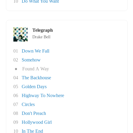
10
Do What You Want
Telegraph
Drake Bell
01
Down We Fall
02
Somehow
●
Found A Way
04
The Backhouse
05
Golden Days
06
Highway To Nowhere
07
Circles
08
Don't Preach
09
Hollywood Girl
10
In The End