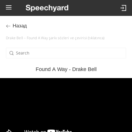
Назад
Drake Bell – Found A Way şarkı sözleri ve çevirisi (tıklatınca)
Found A Way - Drake Bell