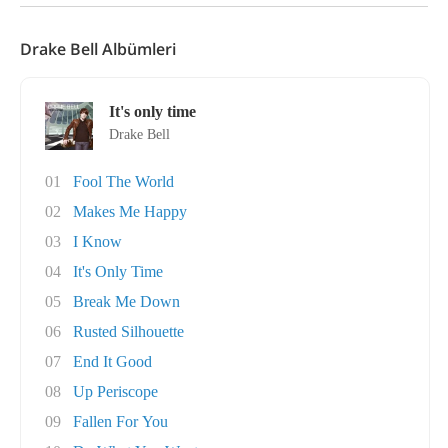
Drake Bell Albümleri
It's only time
Drake Bell
01
Fool The World
02
Makes Me Happy
03
I Know
04
It's Only Time
05
Break Me Down
06
Rusted Silhouette
07
End It Good
08
Up Periscope
09
Fallen For You