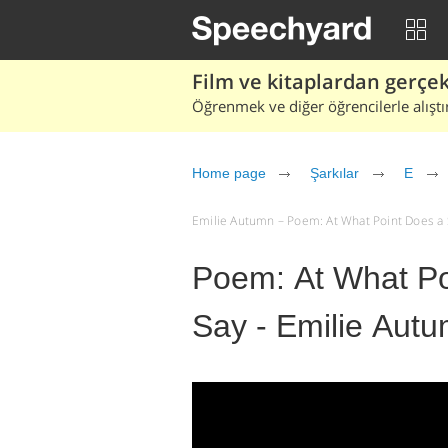
Film ve kitaplardan gerçek 
Öğrenmek ve diğer öğrencilerle alıştı
Home page
Şarkılar
E
Emilie Autumn – Poem: At What Point Does a Sh
Poem: At What Po
Say - Emilie Aut