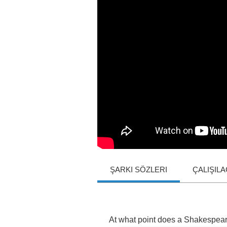
ŞARKI SÖZLERI
ÇALIŞIL
At
what
point
does
a
Shakespea