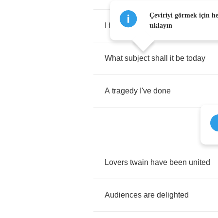
Çeviriyi görmek için h
I
feel
it's
time
I
write
a
play
tıklayın
What
subject
shall
it
be
today
A
tragedy
I've
done
Lovers
twain
have
been
united
Audiences
are
delighted