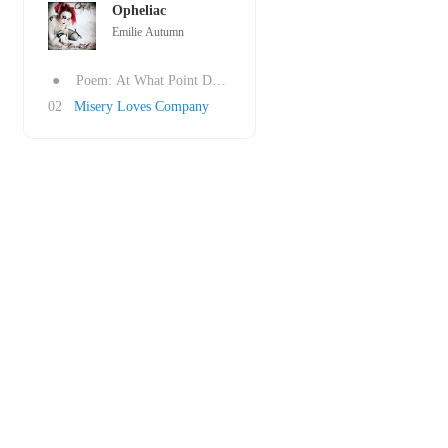
Opheliac
Emilie Autumn
●
Poem: At What Point Does a Shakespeare Say
02
Misery Loves Company