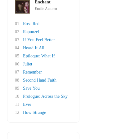
Enchant
Emilie Autumn
01
Rose Red
02
Rapunzel
03
If You Feel Better
04
Heard It All
05
Epiloque: What If
06
Juliet
07
Remember
08
Second Hand Faith
09
Save You
10
Prologue: Across the Sky
11
Ever
12
How Strange