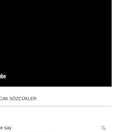
ACAK SÖZCÜKLER
re
say