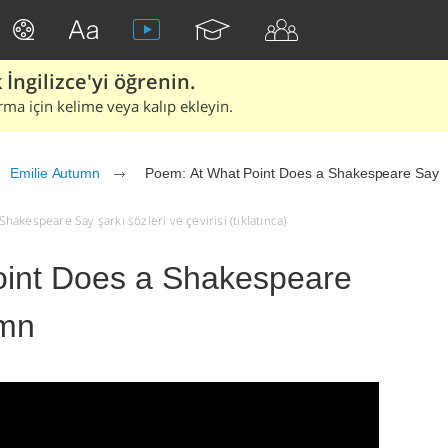
İngilizce'yi öğrenin.
rma için kelime veya kalıp ekleyin.
Emilie Autumn
Poem: At What Point Does a Shakespeare Say
akespeare Say şarkı sözleri ve çevirisi (tıklatınca)
int Does a Shakespeare
umn