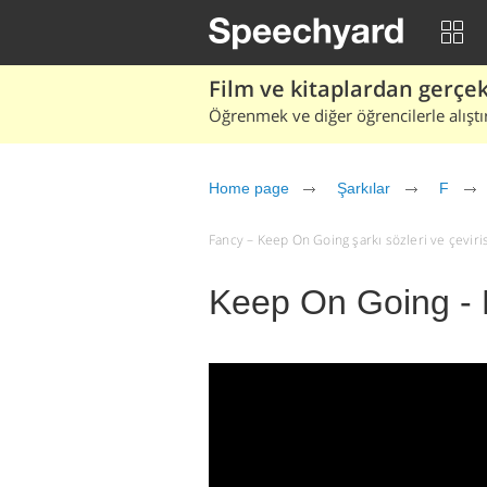
Film ve kitaplardan gerçek 
Öğrenmek ve diğer öğrencilerle alıştı
Home page
Şarkılar
F
Fancy – Keep On Going şarkı sözleri ve çevirisi
Keep On Going -