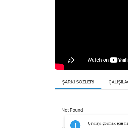
ŞARKI SÖZLERI
ÇALIŞIL
Not
Found
Çeviriyi görmek için h