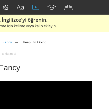
İngilizce'yi öğrenin.
rma için kelime veya kalıp ekleyin.
Fancy
Keep On Going
 (tıklatınca)
 Fancy