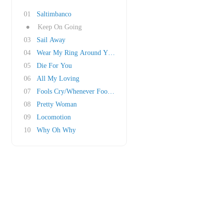
01
Saltimbanco
●
Keep On Going
03
Sail Away
04
Wear My Ring Around Your Neck
05
Die For You
06
All My Loving
07
Fools Cry/Whenever Fools Cry
08
Pretty Woman
09
Locomotion
10
Why Oh Why