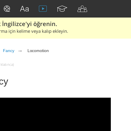
İngilizce'yi öğrenin.
rma için kelime veya kalıp ekleyin.
Fancy
Locomotion
klatınca)
cy