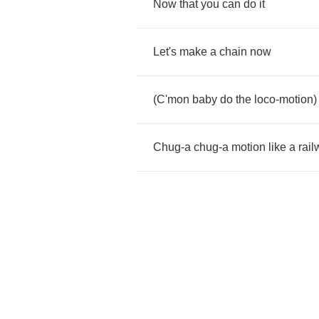
Now
that
you
can
do
it
Let's
make
a
chain
now
(
C'mon
baby
do
the
loco
-
motion
)
Chug
-
a
chug
-
a
motion
like
a
rai