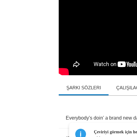
ŞARKI SÖZLERI
ÇALIŞIL
Everybody's
doin'
a
brand
new
d
Çeviriyi görmek için h