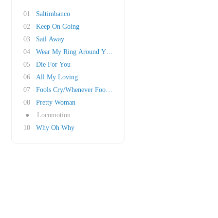
01
Saltimbanco
02
Keep On Going
03
Sail Away
04
Wear My Ring Around Your Neck
05
Die For You
06
All My Loving
07
Fools Cry/Whenever Fools Cry
08
Pretty Woman
●
Locomotion
10
Why Oh Why