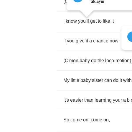
(
C'mon
baby
do
the
loco
-
motion
)
tıklayın
I
know
you'll
get
to
like
it
If
you
give
it
a
chance
now
(
C'mon
baby
do
the
loco
-
motion
)
My
little
baby
sister
can
do
it
with
It's
easier
than
learning
your
a
b
So
come
on
,
come
on
,