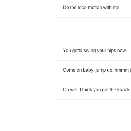
Do
the
loco
-
motion
with
me
You
gotta
swing
your
hips
now
Come
on
baby
,
jump
up
,
hmmm
Oh
well
I
think
you
got
the
knack