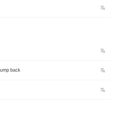
jump
back