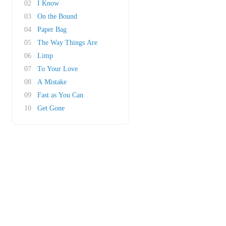
02
I Know
03
On the Bound
04
Paper Bag
05
The Way Things Are
06
Limp
07
To Your Love
08
A Mistake
09
Fast as You Can
10
Get Gone