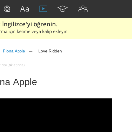
İngilizce'yi öğrenin.
rma için kelime veya kalıp ekleyin.
Fiona Apple
Love Ridden
isi (tıklatınca)
ona Apple