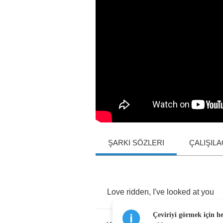
ŞARKI SÖZLERI
ÇALIŞIL
Love
ridden
,
I've
looked
at
you
Çeviriyi görmek için h