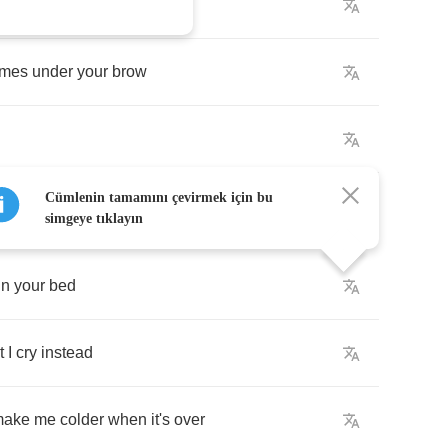
day
candles
ames
under
your
brow
Cümlenin tamamını çevirmek için bu
simgeye tıklayın
in
your
bed
t
I
cry
instead
make
me
colder
when
it's
over