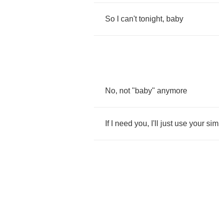
So
I
can't
tonight
,
baby
No
,
not
"
baby
"
anymore
If
I
need
you
,
I'll
just
use
your
sim