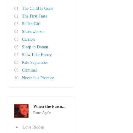
01
The Child Is Gone
02
The First Taste
03
Sullen Girl
04
Shadowboxer
05
Carrion
06
Sleep to Dream
07
Slow Like Honey
08
Pale September
09
Criminal
10
Never Is a Promise
When the Pawn...
Fiona Apple
●
Love Ridden