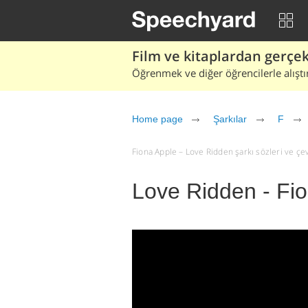
Film ve kitaplardan gerçek 
Öğrenmek ve diğer öğrencilerle alıştı
Home page
Şarkılar
F
Fiona Apple – Love Ridden şarkı sözleri ve çevir
Love Ridden - Fi