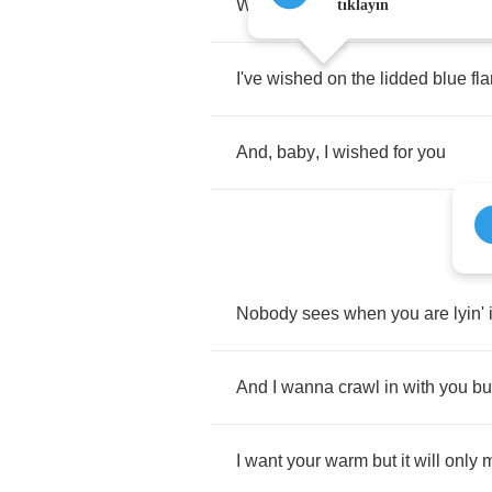
With
the
focus
I
gave
to
my
birth
tıklayın
I've
wished
on
the
lidded
blue
fl
And
,
baby
,
I
wished
for
you
Nobody
sees
when
you
are
lyin'
And
I
wanna
crawl
in
with
you
bu
I
want
your
warm
but
it
will
only