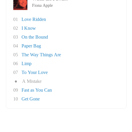
Fiona Apple
01
Love Ridden
02
I Know
03
On the Bound
04
Paper Bag
05
The Way Things Are
06
Limp
07
To Your Love
●
A Mistake
09
Fast as You Can
10
Get Gone