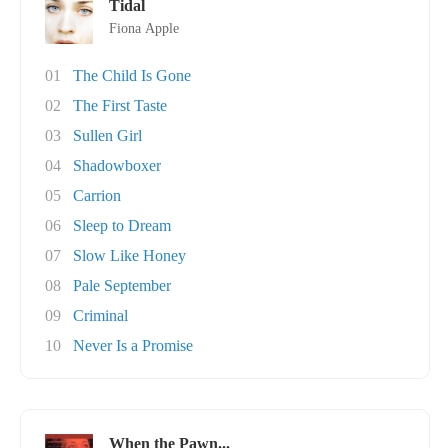
Tidal
Fiona Apple
01
The Child Is Gone
02
The First Taste
03
Sullen Girl
04
Shadowboxer
05
Carrion
06
Sleep to Dream
07
Slow Like Honey
08
Pale September
09
Criminal
10
Never Is a Promise
When the Pawn...