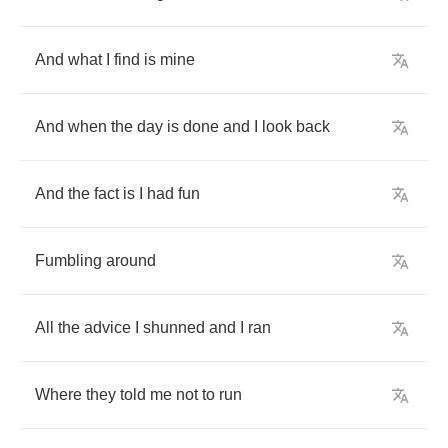
And
what
I
find
is
mine
And
when
the
day
is
done
and
I
look
back
And
the
fact
is
I
had
fun
Fumbling
around
All
the
advice
I
shunned
and
I
ran
Where
they
told
me
not
to
run