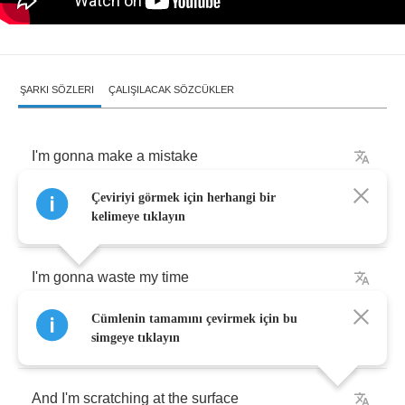
ŞARKI SÖZLERI
ÇALIŞILACAK SÖZCÜKLER
I'm
gonna
make
a
mistake
Çeviriyi görmek için herhangi bir
I'm
gonna
do
it
on
purpose
kelimeye tıklayın
I'm
gonna
waste
my
time
Cümlenin tamamını çevirmek için bu
Cause
I'm
full
as
a
tick
simgeye tıklayın
And
I'm
scratching
at
the
surface