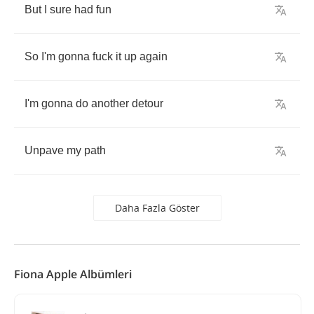
But
I
sure
had
fun
So
I'm
gonna
fuck
it
up
again
I'm
gonna
do
another
detour
Unpave
my
path
Daha Fazla Göster
Fiona Apple Albümleri