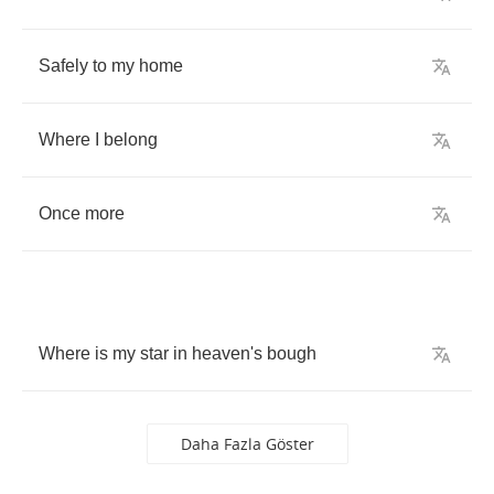
Safely
to
my
home
Where
I
belong
Once
more
Where
is
my
star
in
heaven's
bough
Daha Fazla Göster