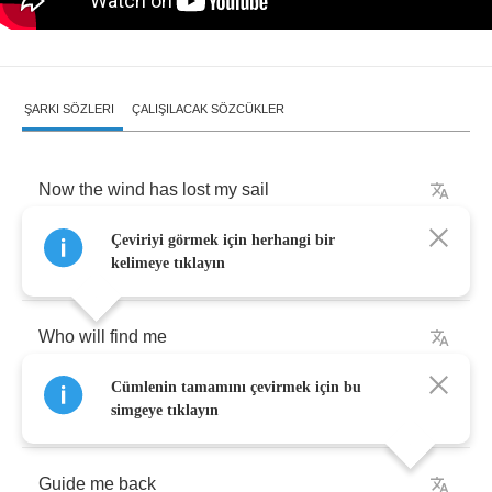
ŞARKI SÖZLERI
ÇALIŞILACAK SÖZCÜKLER
Now
the
wind
has
lost
my
sail
Çeviriyi görmek için herhangi bir
Now
the
scent
has
left
my
trail
kelimeye tıklayın
Who
will
find
me
Cümlenin tamamını çevirmek için bu
Take
care
and
side
with
me
simgeye tıklayın
Guide
me
back