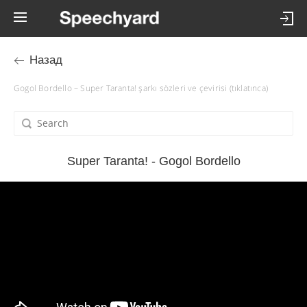
Назад
Gogol Bordello – Super Taranta! şarkı sözleri ve çevirisi (tıklatınca)
Super Taranta! - Gogol Bordello