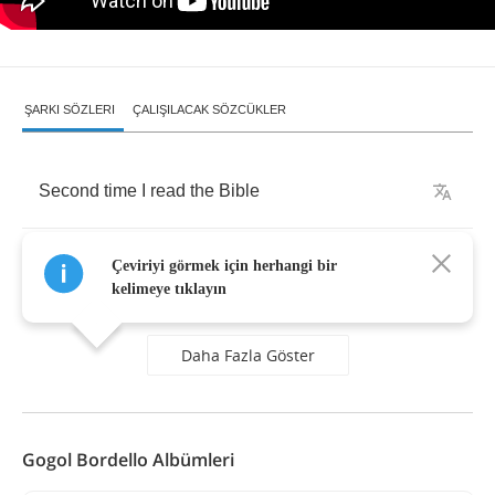
ŞARKI SÖZLERI
ÇALIŞILACAK SÖZCÜKLER
Second
time
I
read
the
Bible
I
was
thinking
,
'It's
alright
,
man'
Çeviriyi görmek için herhangi bir
kelimeye tıklayın
Daha Fazla Göster
Gogol Bordello Albümleri