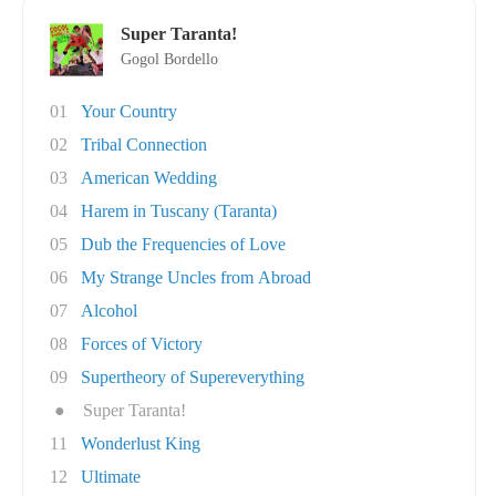
Super Taranta!
Gogol Bordello
01
Your Country
02
Tribal Connection
03
American Wedding
04
Harem in Tuscany (Taranta)
05
Dub the Frequencies of Love
06
My Strange Uncles from Abroad
07
Alcohol
08
Forces of Victory
09
Supertheory of Supereverything
●
Super Taranta!
11
Wonderlust King
12
Ultimate