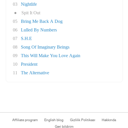
03
Nightlife
●
Spit It Out
05
Bring Me Back A Dog
06
Lulled By Numbers
07
S.H.E
08
Song Of Imaginary Beings
09
This Will Make You Love Again
10
President
11
The Alternative
Affiliate program
English blog
Gizlilik Politikası
Hakkında
Geri bildirim