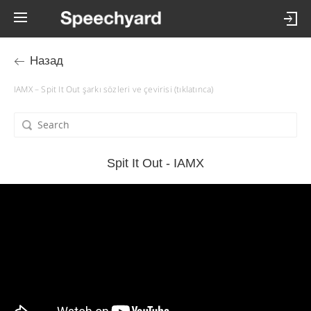
Назад
IAMX – Spit It Out şarkı sözleri ve çevirisi (tıklatınca)
Spit It Out - IAMX