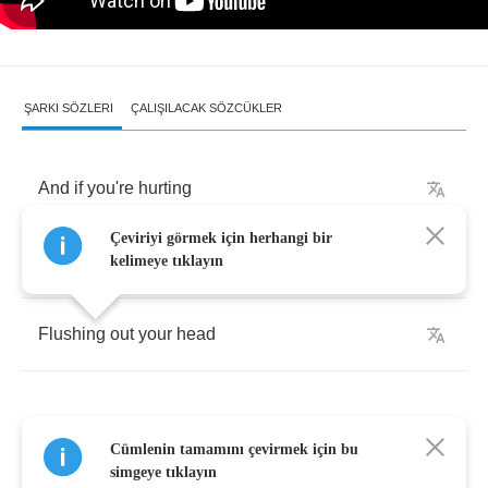
ŞARKI SÖZLERI
ÇALIŞILACAK SÖZCÜKLER
And
if
you're
hurting
Çeviriyi görmek için herhangi bir
I
will
replace
the
noise
with
silence
instead
kelimeye tıklayın
Flushing
out
your
head
Cümlenin tamamını çevirmek için bu
If
you
like
it
violent
simgeye tıklayın