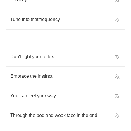
Tune
into
that
frequency
Don't
fight
your
reflex
Embrace
the
instinct
You
can
feel
your
way
Through
the
bed
and
weak
face
in
the
end