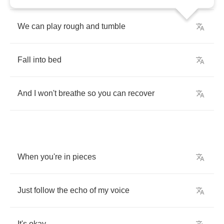
We
can
play
rough
and
tumble
Fall
into
bed
And
I
won't
breathe
so
you
can
recover
When
you're
in
pieces
Just
follow
the
echo
of
my
voice
It's
okay