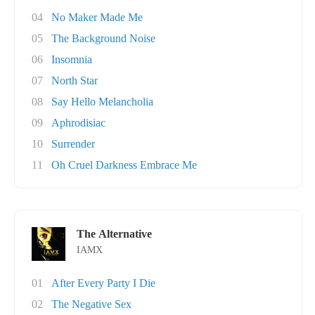
04
No Maker Made Me
05
The Background Noise
06
Insomnia
07
North Star
08
Say Hello Melancholia
09
Aphrodisiac
10
Surrender
11
Oh Cruel Darkness Embrace Me
The Alternative
IAMX
01
After Every Party I Die
02
The Negative Sex