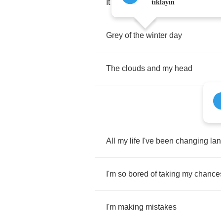
It
still
beating
tıklayın
Grey
of
the
winter
day
The
clouds
and
my
head
All
my
life
I've
been
changing
la
I'm
so
bored
of
taking
my
chance
I'm
making
mistakes