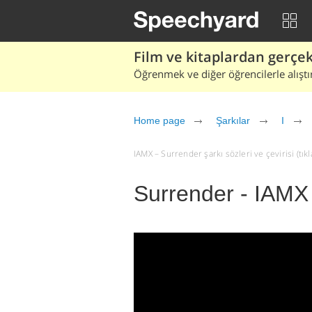
Film ve kitaplardan gerçek 
Öğrenmek ve diğer öğrencilerle alıştı
Home page
Şarkılar
I
IAMX – Surrender şarkı sözleri ve çevirisi (tıkl
Surrender - IAMX