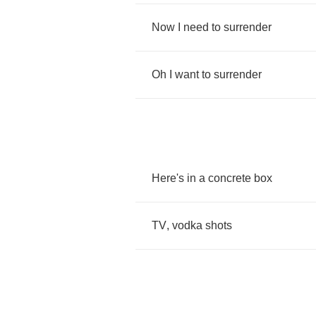
Now
I
need
to
surrender
Oh
I
want
to
surrender
Here's
in
a
concrete
box
TV
,
vodka
shots