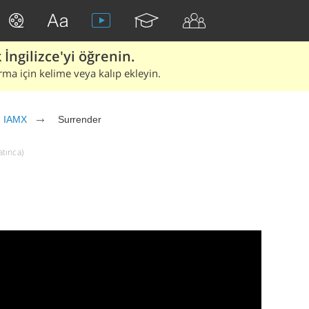
İngilizce'yi öğrenin.
rma için kelime veya kalıp ekleyin.
IAMX
Surrender
atınca)