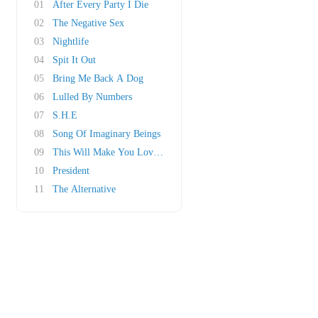
01
After Every Party I Die
02
The Negative Sex
03
Nightlife
04
Spit It Out
05
Bring Me Back A Dog
06
Lulled By Numbers
07
S.H.E
08
Song Of Imaginary Beings
09
This Will Make You Love Again
10
President
11
The Alternative