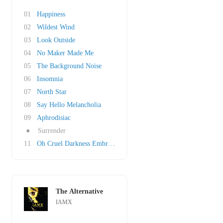
01
Happiness
02
Wildest Wind
03
Look Outside
04
No Maker Made Me
05
The Background Noise
06
Insomnia
07
North Star
08
Say Hello Melancholia
09
Aphrodisiac
●
Surrender
11
Oh Cruel Darkness Embrace Me
The Alternative
IAMX