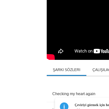
ŞARKI SÖZLERI
ÇALIŞIL
Checking
my
heart
again
Çeviriyi görmek için h