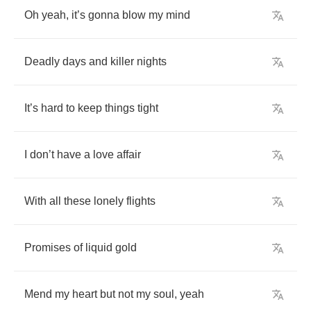
Oh
yeah
,
it
’
s
gonna
blow
my
mind
Deadly
days
and
killer
nights
It
’
s
hard
to
keep
things
tight
I
don
’
t
have
a
love
affair
With
all
these
lonely
flights
Promises
of
liquid
gold
Mend
my
heart
but
not
my
soul
,
yeah