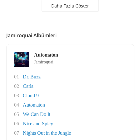
Daha Fazla Göster
Jamiroquai Albümleri
Automaton
Jamiroquai
01
Dr. Buzz
02
Carla
03
Cloud 9
04
Automaton
05
We Can Do It
06
Nice and Spicy
07
Nights Out in the Jungle