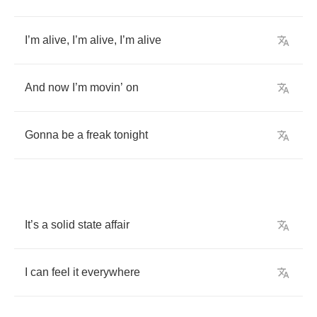
I
’
m
alive
,
I
’
m
alive
,
I
’
m
alive
And
now
I
’
m
movin
’
on
Gonna
be
a
freak
tonight
It
’
s
a
solid
state
affair
I
can
feel
it
everywhere