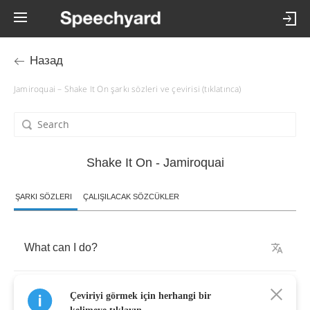
Назад
Jamiroquai – Shake It On şarkı sözleri ve çevirisi (tıklatınca)
Shake It On - Jamiroquai
ŞARKI SÖZLERI
ÇALIŞILACAK SÖZCÜKLER
What
can
I
do
?
I
can
’
t
take
up
and
down
like
this
no
more
,
Çeviriyi görmek için herhangi bir