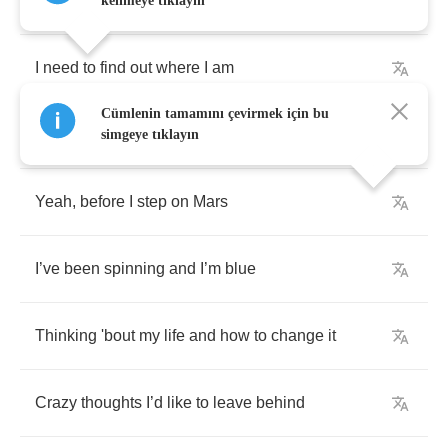
babe
kelimeye tıklayın
I
need
to
find
out
where
I
am
Cümlenin tamamını çevirmek için bu
Before
I
reach
the
stars
simgeye tıklayın
Yeah
,
before
I
step
on
Mars
I
’
ve
been
spinning
and
I
’
m
blue
Thinking
'bout
my
life
and
how
to
change
it
Crazy
thoughts
I
’
d
like
to
leave
behind