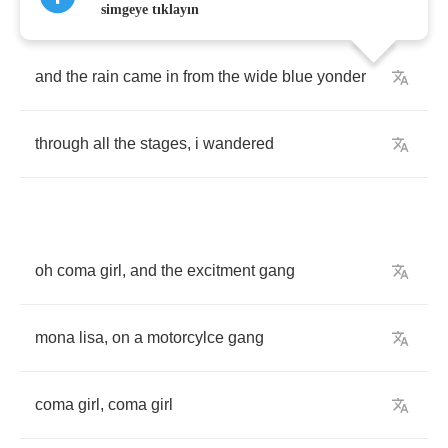
simgeye tıklayın
and
the
rain
came
in
from
the
wide
blue
yonder
through
all
the
stages
,
i
wandered
oh
coma
girl
,
and
the
excitment
gang
mona
lisa
,
on
a
motorcylce
gang
coma
girl
,
coma
girl