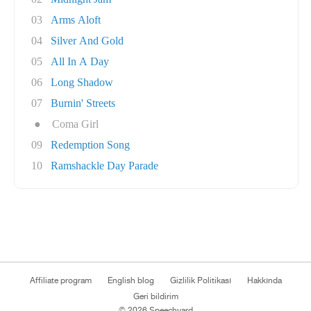
03
Arms Aloft
04
Silver And Gold
05
All In A Day
06
Long Shadow
07
Burnin' Streets
●
Coma Girl
09
Redemption Song
10
Ramshackle Day Parade
Affiliate program
English blog
Gizlilik Politikası
Hakkında
Geri bildirim
© 2026 Speechyard