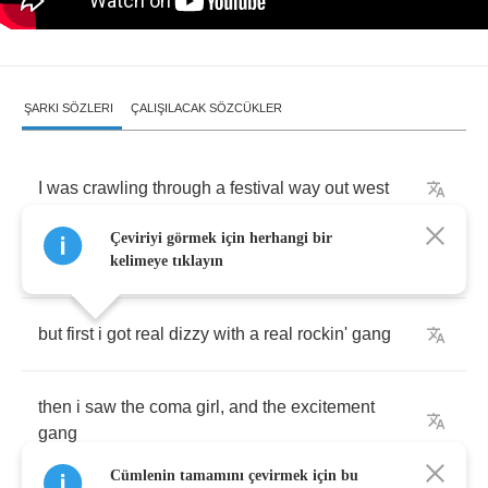
ŞARKI SÖZLERI
ÇALIŞILACAK SÖZCÜKLER
I
was
crawling
through
a
festival
way
out
west
Çeviriyi görmek için herhangi bir
i
was
thinking
about
love
and
the
acid
test
kelimeye tıklayın
but
first
i
got
real
dizzy
with
a
real
rockin'
gang
then
i
saw
the
coma
girl
,
and
the
excitement
gang
Cümlenin tamamını çevirmek için bu