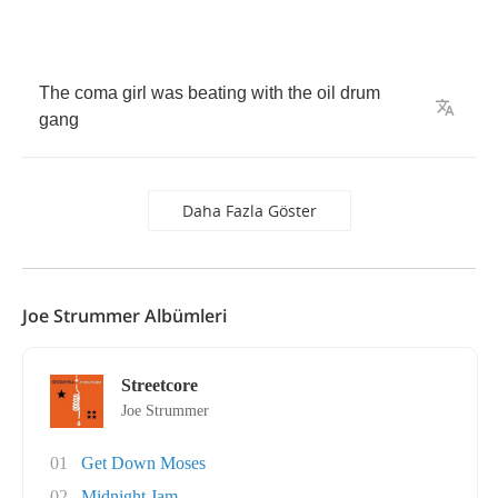
The
coma
girl
was
beating
with
the
oil
drum
gang
Daha Fazla Göster
Joe Strummer Albümleri
Streetcore
Joe Strummer
01
Get Down Moses
02
Midnight Jam