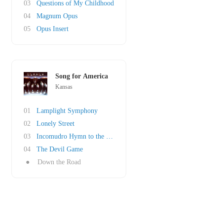
03
Questions of My Childhood
04
Magnum Opus
05
Opus Insert
Song for America
Kansas
01
Lamplight Symphony
02
Lonely Street
03
Incomudro Hymn to the Atman
04
The Devil Game
●
Down the Road