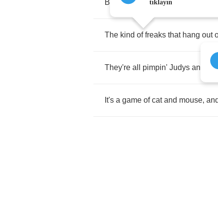
But
I'm
going
insane
,
tıklayın
The
kind
of
freaks
that
hang
out
They're
all
pimpin'
Judys
and
pop
It's
a
game
of
cat
and
mouse
,
an