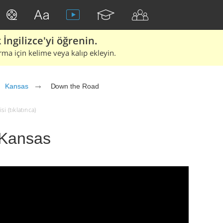
İngilizce'yi öğrenin.
rma için kelime veya kalıp ekleyin.
Kansas
Down the Road
i (tıklatınca)
 Kansas