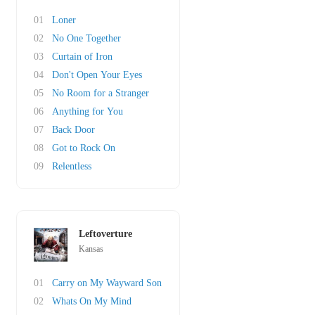
01
Loner
02
No One Together
03
Curtain of Iron
04
Don't Open Your Eyes
05
No Room for a Stranger
06
Anything for You
07
Back Door
08
Got to Rock On
09
Relentless
Leftoverture
Kansas
01
Carry on My Wayward Son
02
Whats On My Mind