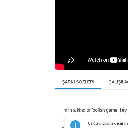
ŞARKI SÖZLERI
ÇALIŞIL
I'm
in
a
kind
of
foolish
game
,
I
try
Çeviriyi görmek için h