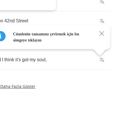
on
42
nd
Street
Cümlenin tamamını çevirmek için bu
pin'
speed
,
well
simgeye tıklayın
d
I
think
it's
got
my
soul
,
Daha Fazla Göster