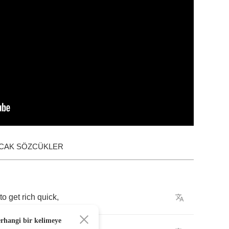
ACAK SÖZCÜKLER
to
get
rich
quick
,
erhangi bir kelimeye