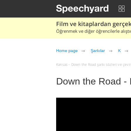
Film ve kitaplardan gerçek 
Öğrenmek ve diğer öğrencilerle alıştı
Home page
Şarkılar
K
Kansas – Down the Road şarkı sözleri ve çeviris
Down the Road -