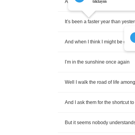
And
he
soaks
the
world
with
sun
tıklayın
It's
been
a
faster
year
than
yeste
And
when
I
think
I
might
be
gaini
I'm
in
the
sunshine
once
again
Well
I
walk
the
road
of
life
amon
And
I
ask
them
for
the
shortcut
to
But
it
seems
nobody
understand