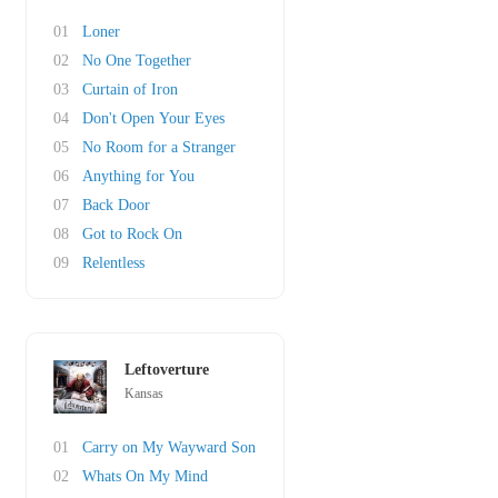
01
Loner
02
No One Together
03
Curtain of Iron
04
Don't Open Your Eyes
05
No Room for a Stranger
06
Anything for You
07
Back Door
08
Got to Rock On
09
Relentless
Leftoverture
Kansas
01
Carry on My Wayward Son
02
Whats On My Mind