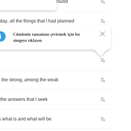
shine
as
he
makes
another
round
rday
,
all
the
things
that
I
had
planned
Cümlenin tamamını çevirmek için bu
ng
simgeye tıklayın
g
the
strong
,
among
the
weak
the
answers
that
I
seek
s
what
is
and
what
will
be