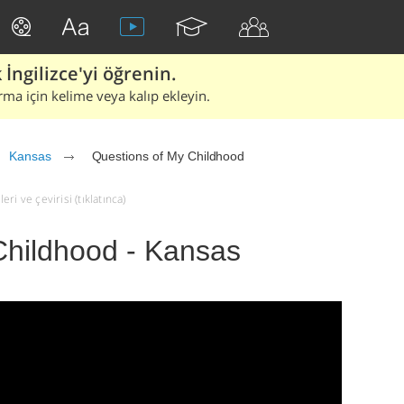
İngilizce'yi öğrenin.
rma için kelime veya kalıp ekleyin.
Kansas
Questions of My Childhood
i ve çevirisi (tıklatınca)
Childhood - Kansas