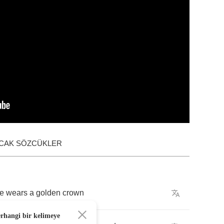
ACAK SÖZCÜKLER
e
wears
a
golden
crown
erhangi bir kelimeye