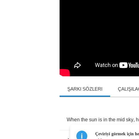
ŞARKI SÖZLERI
ÇALIŞIL
When
the
sun
is
in
the
mid
sky
,
h
Çeviriyi görmek için h