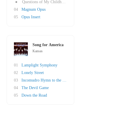
●
Questions of My Childhood
04
Magnum Opus
05
Opus Insert
Song for America
Kansas
01
Lamplight Symphony
02
Lonely Street
03
Incomudro Hymn to the Atman
04
The Devil Game
05
Down the Road