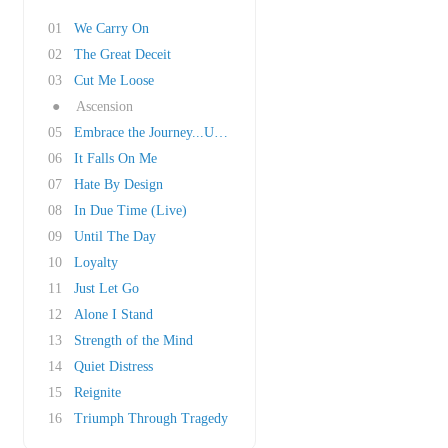
01
We Carry On
02
The Great Deceit
03
Cut Me Loose
●
Ascension
05
Embrace the Journey...Upraised
06
It Falls On Me
07
Hate By Design
08
In Due Time (Live)
09
Until The Day
10
Loyalty
11
Just Let Go
12
Alone I Stand
13
Strength of the Mind
14
Quiet Distress
15
Reignite
16
Triumph Through Tragedy