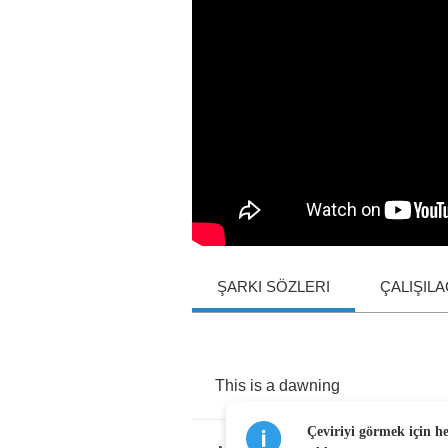
ŞARKI SÖZLERI
ÇALIŞIL
This
is
a
dawning
Çeviriyi görmek için h