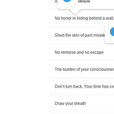
A
calling
to
face
down
conseque
tıklayın
No
honor
in
hiding
behind
a
wall
Shed
the
skin
of
past
mistakes
No
remorse
and
no
escape
The
burden
of
your
consciousne
Don
’
t
turn
back
.
Your
time
has
c
Draw
your
breath