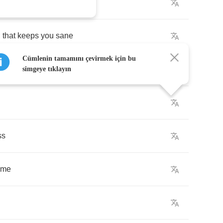
nce
,
that
keeps
you
sane
Cümlenin tamamını çevirmek için bu
simgeye tıklayın
ss
ome