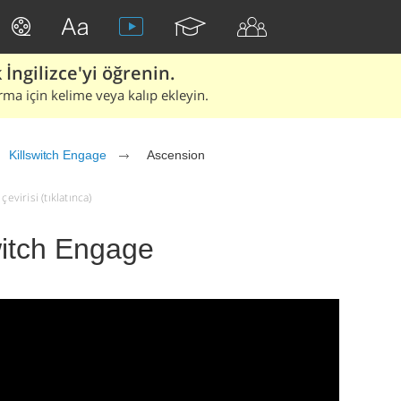
İngilizce'yi öğrenin.
rma için kelime veya kalıp ekleyin.
Killswitch Engage
Ascension
evirisi (tıklatınca)
witch Engage