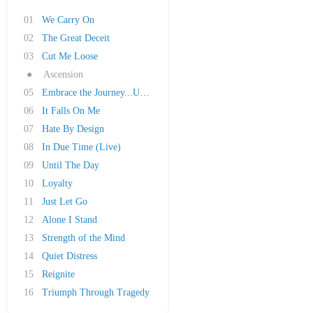
01
We Carry On
02
The Great Deceit
03
Cut Me Loose
●
Ascension
05
Embrace the Journey...Upraised
06
It Falls On Me
07
Hate By Design
08
In Due Time (Live)
09
Until The Day
10
Loyalty
11
Just Let Go
12
Alone I Stand
13
Strength of the Mind
14
Quiet Distress
15
Reignite
16
Triumph Through Tragedy