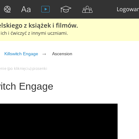
Logowan
skiego z książek i filmów.
ich i ćwiczyć z innymi uczniami.
Killswitch Engage
Ascension
nie (po kliknięciu) piosenki
witch Engage