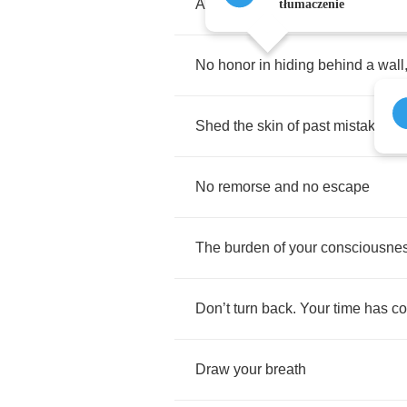
A
calling
to
face
down
conseque
tłumaczenie
No
honor
in
hiding
behind
a
wall
Shed
the
skin
of
past
mistakes
No
remorse
and
no
escape
The
burden
of
your
consciousne
Don
’
t
turn
back
.
Your
time
has
c
Draw
your
breath