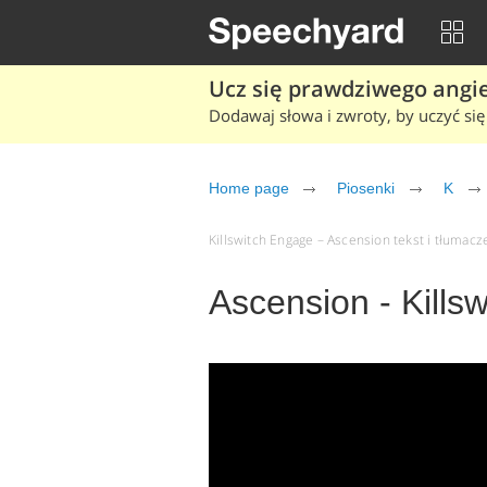
Ucz się prawdziwego angiel
Dodawaj słowa i zwroty, by uczyć się 
Home page
Piosenki
K
Killswitch Engage – Ascension tekst i tłumacze
Ascension - Kills