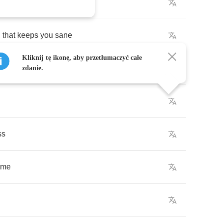
nce
,
that
keeps
you
sane
Kliknij tę ikonę, aby przetłumaczyć całe
zdanie.
ss
ome