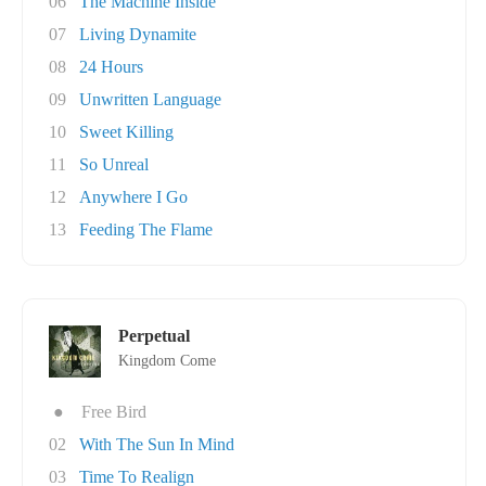
06
The Machine Inside
07
Living Dynamite
08
24 Hours
09
Unwritten Language
10
Sweet Killing
11
So Unreal
12
Anywhere I Go
13
Feeding The Flame
Perpetual
Kingdom Come
●
Free Bird
02
With The Sun In Mind
03
Time To Realign