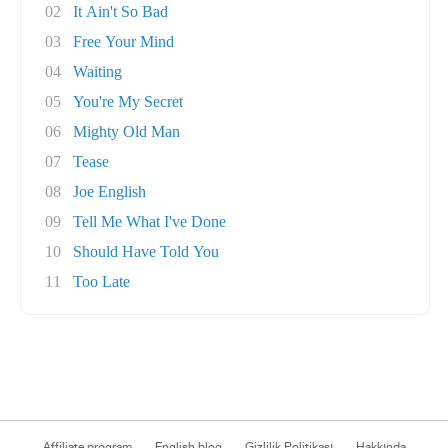
02
It Ain't So Bad
03
Free Your Mind
04
Waiting
05
You're My Secret
06
Mighty Old Man
07
Tease
08
Joe English
09
Tell Me What I've Done
10
Should Have Told You
11
Too Late
Affiliate program
English blog
Gizlilik Politikası
Hakkında