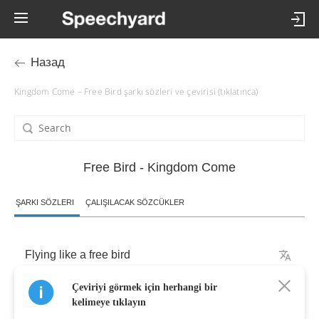
Назад
Kingdom Come – Free Bird şarkı sözleri ve çevirisi (tıklatınca)
Free Bird - Kingdom Come
ŞARKI SÖZLERI
ÇALIŞILACAK SÖZCÜKLER
Flying
like
a
free
bird
Çeviriyi görmek için herhangi bir
Worries
never
known
kelimeye tıklayın