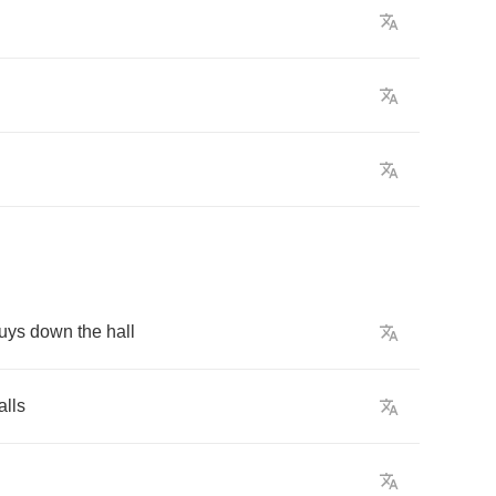
uys
down
the
hall
alls