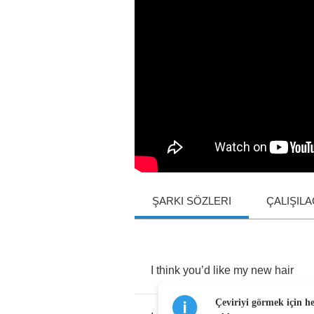
ŞARKI SÖZLERI
ÇALIŞIL
I
think
you
’
d
like
my
new
hair
Çeviriyi görmek için h