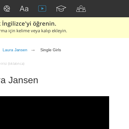
İngilizce'yi öğrenin.
rma için kelime veya kalıp ekleyin.
Laura Jansen
Single Girls
risi (tıklatınca)
ura Jansen