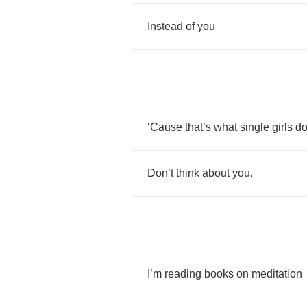
Instead
of
you
‘
Cause
that
’
s
what
single
girls
d
Don
’
t
think
about
you
.
I
’
m
reading
books
on
meditation