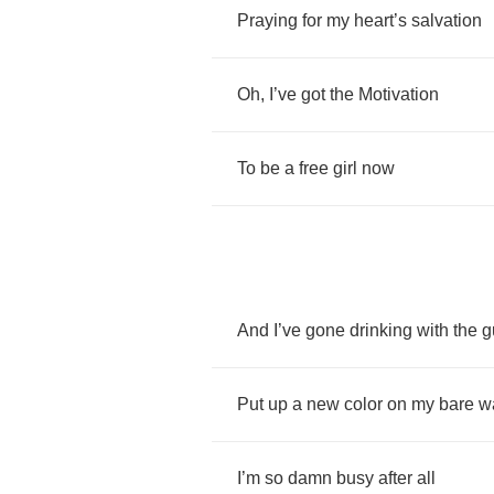
Praying
for
my
heart
’
s
salvation
Oh
,
I
’
ve
got
the
Motivation
To
be
a
free
girl
now
And
I
’
ve
gone
drinking
with
the
g
Put
up
a
new
color
on
my
bare
w
I
’
m
so
damn
busy
after
all