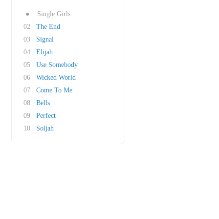
●
Single Girls
02
The End
03
Signal
04
Elijah
05
Use Somebody
06
Wicked World
07
Come To Me
08
Bells
09
Perfect
10
Soljah