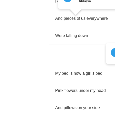
I
cut
it
when
you
weren
’
t
there
tıklayın
And
pieces
of
us
everywhere
Were
falling
down
My
bed
is
now
a
girl
’
s
bed
Pink
flowers
under
my
head
And
pillows
on
your
side