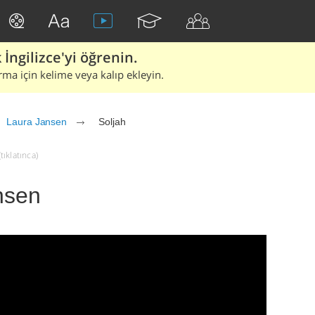
İngilizce'yi öğrenin.
rma için kelime veya kalıp ekleyin.
Laura Jansen
Soljah
tıklatınca)
nsen