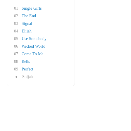
01
Single Girls
02
The End
03
Signal
04
Elijah
05
Use Somebody
06
Wicked World
07
Come To Me
08
Bells
09
Perfect
●
Soljah