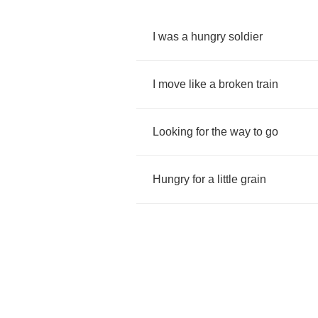
I
was
a
hungry
soldier
I
move
like
a
broken
train
Looking
for
the
way
to
go
Hungry
for
a
little
grain