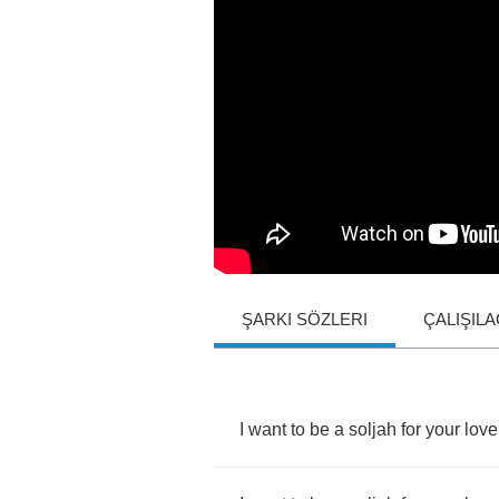
ŞARKI SÖZLERI
ÇALIŞIL
I
want
to
be
a
soljah
for
your
love