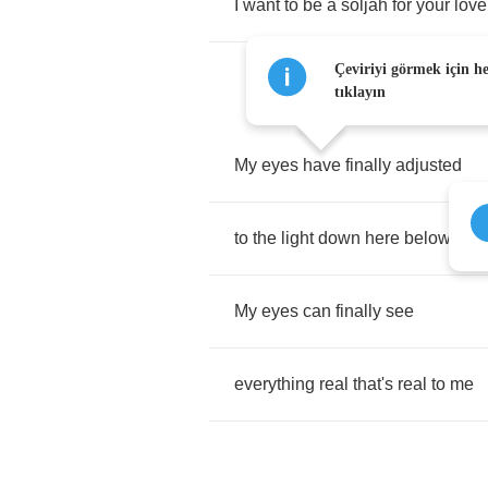
I
want
to
be
a
soljah
for
your
love
Çeviriyi görmek için h
tıklayın
My
eyes
have
finally
adjusted
to
the
light
down
here
below
My
eyes
can
finally
see
everything
real
that's
real
to
me