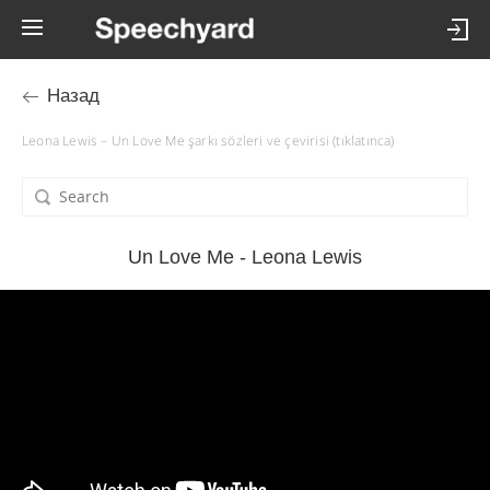
Назад
Leona Lewis – Un Love Me şarkı sözleri ve çevirisi (tıklatınca)
Un Love Me - Leona Lewis