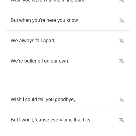
But
when
you're
here
you
know
We
always
fall
apart
,
We're
better
off
on
our
own
.
Wish
I
could
tell
you
goodbye
,
But
I
won't
,
'cause
every
time
that
I
try