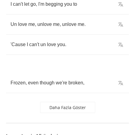
I
can't
let
go
,
I'm
begging
you
to
Un
love
me
,
unlove
me
,
unlove
me
.
'Cause
I
can't
un
love
you
.
Frozen
,
even
though
we're
broken
,
Daha Fazla Göster