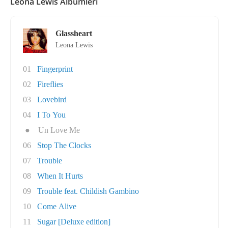
Leona Lewis Albümleri
Glassheart
Leona Lewis
01
Fingerprint
02
Fireflies
03
Lovebird
04
I To You
●
Un Love Me
06
Stop The Clocks
07
Trouble
08
When It Hurts
09
Trouble feat. Childish Gambino
10
Come Alive
11
Sugar [Deluxe edition]