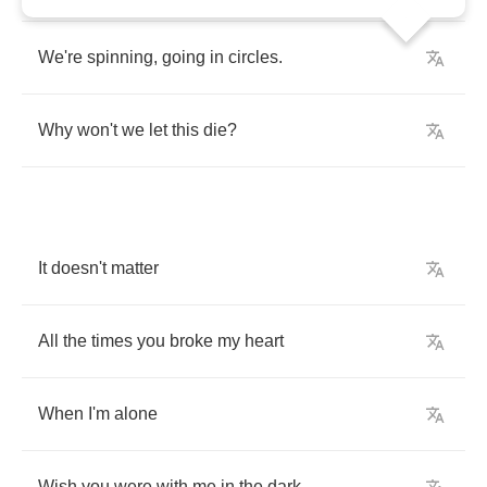
We're
spinning
,
going
in
circles
.
Why
won't
we
let
this
die
?
It
doesn't
matter
All
the
times
you
broke
my
heart
When
I'm
alone
Wish
you
were
with
me
in
the
dark
,