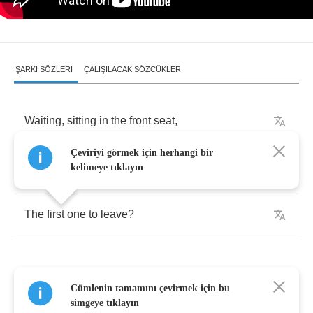
ŞARKI SÖZLERI
ÇALIŞILACAK SÖZCÜKLER
Waiting
,
sitting
in
the
front
seat
,
Çeviriyi görmek için herhangi bir
Which
one
of
us
will
be
kelimeye tıklayın
The
first
one
to
leave
?
Cümlenin tamamını çevirmek için bu
Empty
,
out
of
words
,
simgeye tıklayın