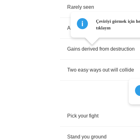
Rarely
seen
Çeviriyi görmek için h
As
result
of
confidence
tıklayın
Gains
derived
from
destruction
Two
easy
ways
out
will
collide
Pick
your
fight
Stand
you
ground