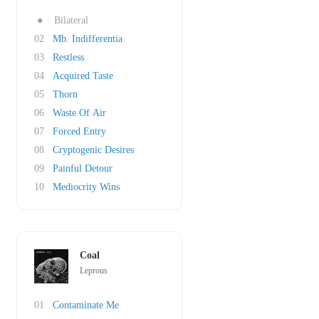
●
Bilateral
02
Mb. Indifferentia
03
Restless
04
Acquired Taste
05
Thorn
06
Waste Of Air
07
Forced Entry
08
Cryptogenic Desires
09
Painful Detour
10
Mediocrity Wins
Coal
Leprous
01
Contaminate Me