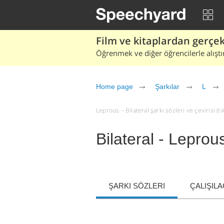
Film ve kitaplardan gerçek 
Öğrenmek ve diğer öğrencilerle alıştı
Home page
Şarkılar
L
Leprous – Bilateral şarkı sözleri ve çevirisi (tı
Bilateral - Leprou
ŞARKI SÖZLERI
ÇALIŞIL