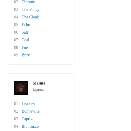
02
Chronic
03
The Valley
04
The Cloak
05
Echo
06
Salt
07
Coal
08
Foe
09
Bury
Malina
Leprous
01
Leashes
02
Bonneville
03
Captive
04
Illuminate