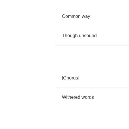
Common
way
Though
unsound
[
Chorus
]
Withered
words