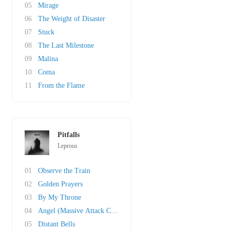
05
Mirage
06
The Weight of Disaster
07
Stuck
08
The Last Milestone
09
Malina
10
Coma
11
From the Flame
Pitfalls
Leprous
01
Observe the Train
02
Golden Prayers
03
By My Throne
04
Angel (Massive Attack Cover)
05
Distant Bells