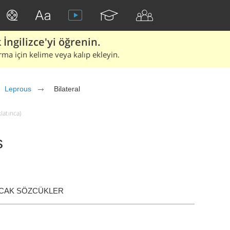
İngilizce'yi öğrenin.
rma için kelime veya kalıp ekleyin.
Leprous
Bilateral
klatınca)
s
ACAK SÖZCÜKLER