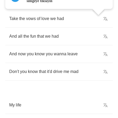
simgeye tıklayın
Take
the
vows
of
love
we
had
And
all
the
fun
that
we
had
And
now
you
know
you
wanna
leave
Don't
you
know
that
it'd
drive
me
mad
My
life