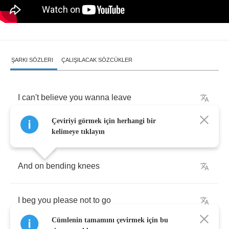
ŞARKI SÖZLERI
ÇALIŞILACAK SÖZCÜKLER
I
can't
believe
you
wanna
leave
Çeviriyi görmek için herhangi bir
When
you
know
it'd
hurt
me
so
kelimeye tıklayın
And
on
bending
knees
I
beg
you
please
not
to
go
Cümlenin tamamını çevirmek için bu