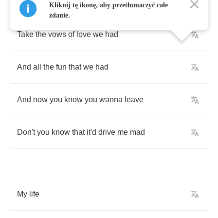
Kliknij tę ikonę, aby przetłumaczyć całe
zdanie.
Take
the
vows
of
love
we
had
And
all
the
fun
that
we
had
And
now
you
know
you
wanna
leave
Don't
you
know
that
it'd
drive
me
mad
My
life