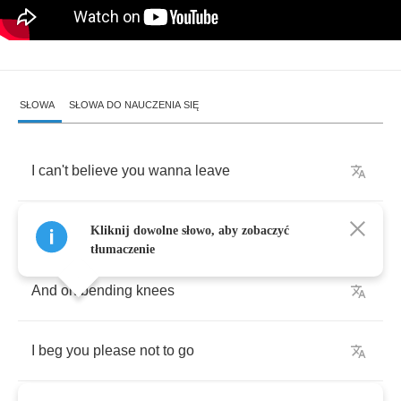
SŁOWA
SŁOWA DO NAUCZENIA SIĘ
I
can't
believe
you
wanna
leave
When
you
know
it'd
hurt
me
so
Kliknij dowolne słowo, aby zobaczyć
tłumaczenie
And
on
bending
knees
I
beg
you
please
not
to
go