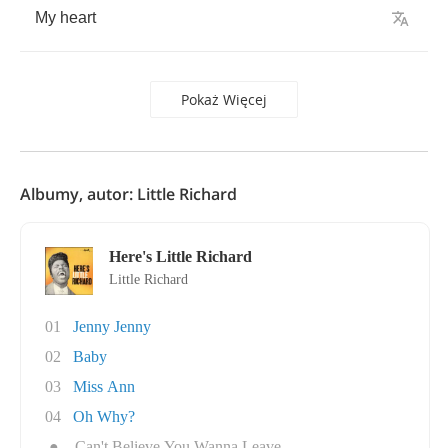
My
heart
Pokaż Więcej
Albumy, autor: Little Richard
Here's Little Richard
Little Richard
01
Jenny Jenny
02
Baby
03
Miss Ann
04
Oh Why?
●
Can't Believe You Wanna Leave