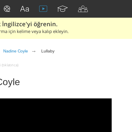
İngilizce'yi öğrenin.
rma için kelime veya kalıp ekleyin.
Nadine Coyle
Lullaby
(tıklatınca)
Coyle