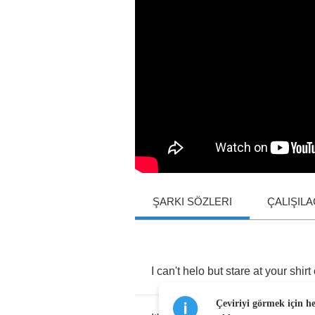
ŞARKI SÖZLERI
ÇALIŞIL
I
can't
helo
but
stare
at
your
shirt
Çeviriyi görmek için h