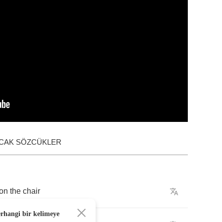
ACAK SÖZCÜKLER
on
the
chair
erhangi bir kelimeye