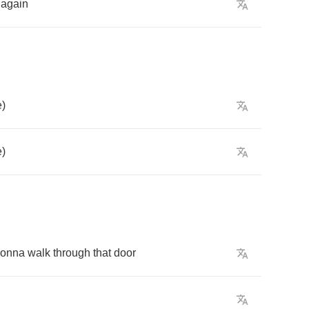
again
e
)
e
)
onna
walk
through
that
door