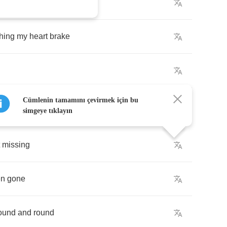
ks
hing
my
heart
brake
Cümlenin tamamını çevirmek için bu
simgeye tıklayın
missing
en
gone
ound
and
round