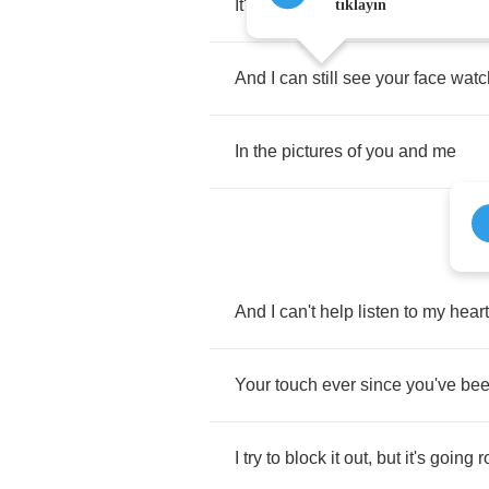
It's
been
watching
me
cry
for
wee
tıklayın
And
I
can
still
see
your
face
watc
In
the
pictures
of
you
and
me
And
I
can't
help
listen
to
my
heart
Your
touch
ever
since
you've
be
I
try
to
block
it
out
,
but
it's
going
r