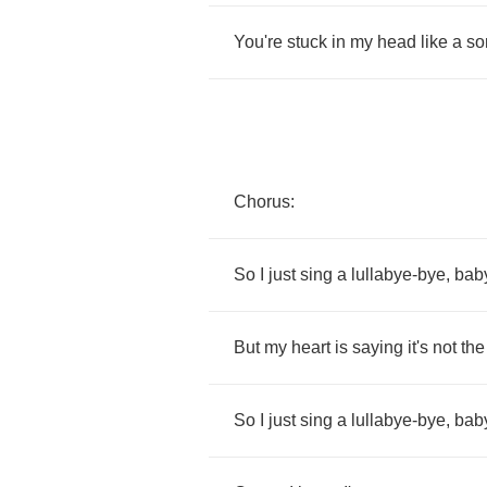
You're
stuck
in
my
head
like
a
so
Chorus
:
So
I
just
sing
a
lullabye
-
bye
,
bab
But
my
heart
is
saying
it's
not
the
So
I
just
sing
a
lullabye
-
bye
,
bab