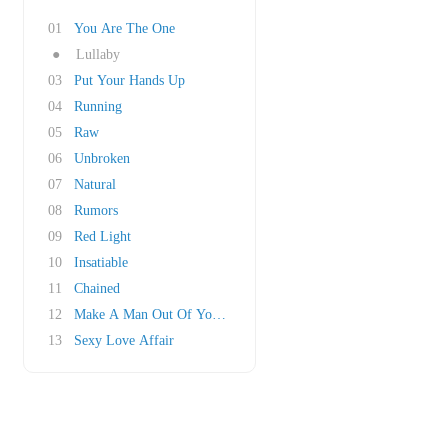
01
You Are The One
●
Lullaby
03
Put Your Hands Up
04
Running
05
Raw
06
Unbroken
07
Natural
08
Rumors
09
Red Light
10
Insatiable
11
Chained
12
Make A Man Out Of You Yet
13
Sexy Love Affair