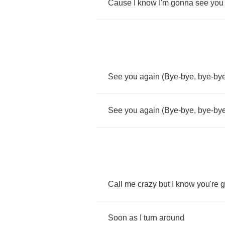
Cause
I
know
I'm
gonna
see
you
See
you
again
(
Bye
-
bye
,
bye
-
by
See
you
again
(
Bye
-
bye
,
bye
-
by
Call
me
crazy
but
I
know
you're
g
Soon
as
I
turn
around