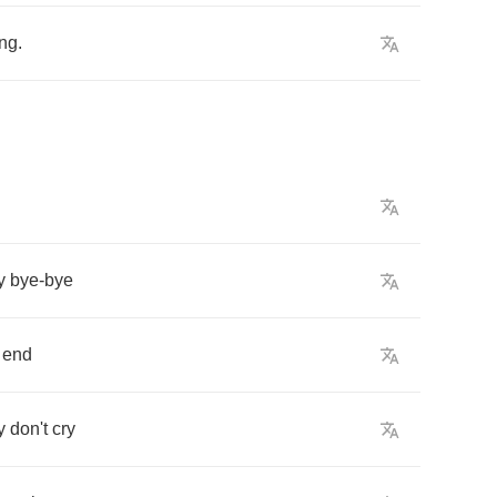
ng
.
y
bye
-
bye
end
y
don't
cry