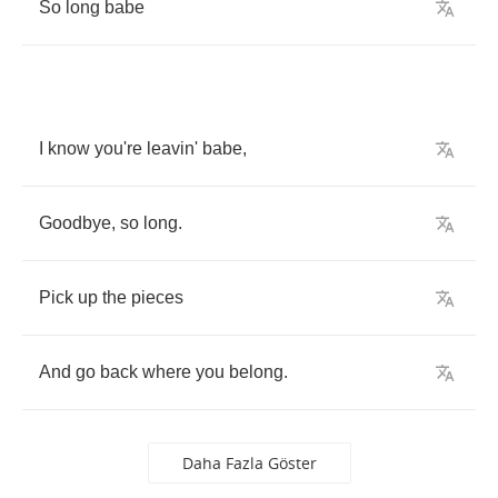
So
long
babe
I
know
you're
leavin'
babe
,
Goodbye
,
so
long
.
Pick
up
the
pieces
And
go
back
where
you
belong
.
Daha Fazla Göster