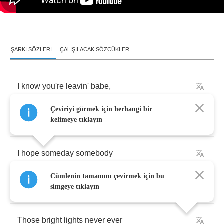
ŞARKI SÖZLERI
ÇALIŞILACAK SÖZCÜKLER
I
know
you're
leavin'
babe
,
Çeviriyi görmek için herhangi bir
Goodbye
,
so
long
.
kelimeye tıklayın
I
hope
someday
somebody
Cümlenin tamamını çevirmek için bu
Listens
to
your
song
.
simgeye tıklayın
Those
bright
lights
never
ever