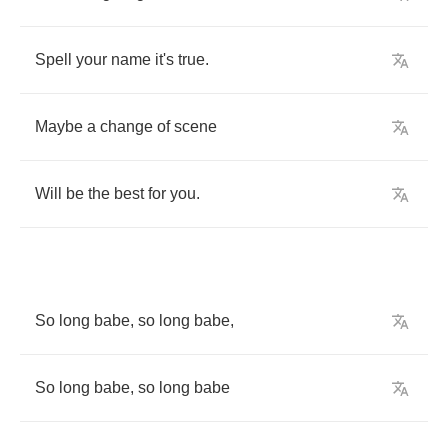
Spell
your
name
it's
true
.
Maybe
a
change
of
scene
Will
be
the
best
for
you
.
So
long
babe
,
so
long
babe
,
So
long
babe
,
so
long
babe