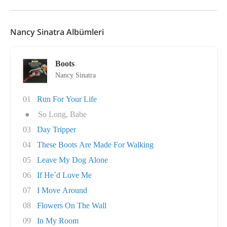
Nancy Sinatra Albümleri
Boots
Nancy Sinatra
01
Run For Your Life
●
So Long, Babe
03
Day Tripper
04
These Boots Are Made For Walking
05
Leave My Dog Alone
06
If He´d Love Me
07
I Move Around
08
Flowers On The Wall
09
In My Room