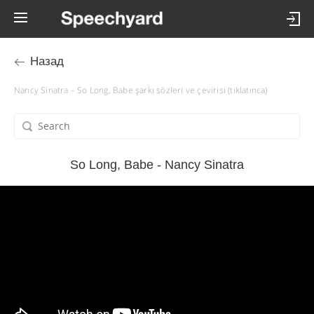
Назад
Nancy Sinatra – So Long, Babe şarkı sözleri ve çevirisi (tıklatınca)
So Long, Babe - Nancy Sinatra