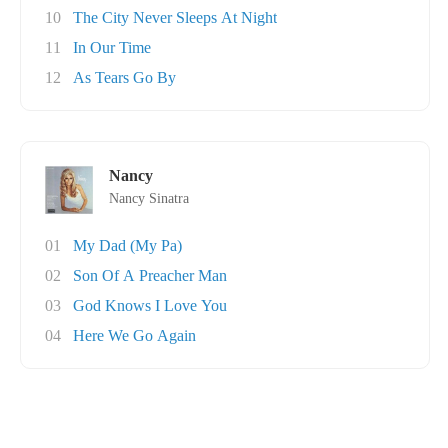
10
The City Never Sleeps At Night
11
In Our Time
12
As Tears Go By
Nancy
Nancy Sinatra
01
My Dad (My Pa)
02
Son Of A Preacher Man
03
God Knows I Love You
04
Here We Go Again