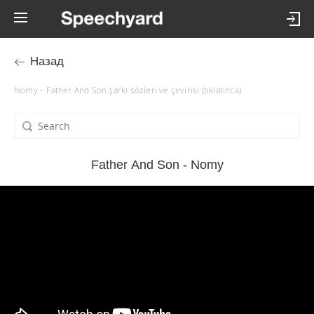
Назад
Nomy – Father And Son şarkı sözleri ve çevirisi (tıklatınca)
Father And Son - Nomy