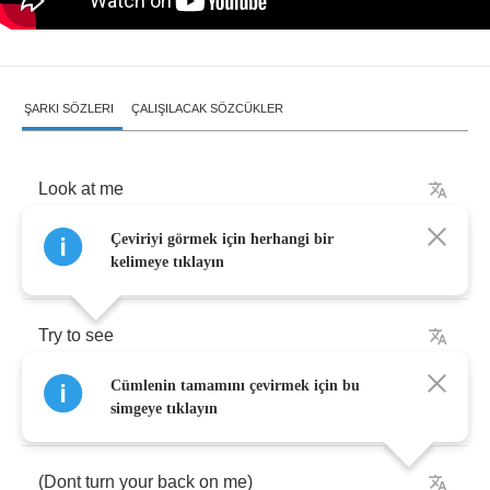
ŞARKI SÖZLERI
ÇALIŞILACAK SÖZCÜKLER
Look
at
me
Çeviriyi görmek için herhangi bir
I've
got
a
question
and
I
comming
right
at
you
kelimeye tıklayın
Try
to
see
Cümlenin tamamını çevirmek için bu
Dont
turn
your
back
on
me
simgeye tıklayın
(
Dont
turn
your
back
on
me
)