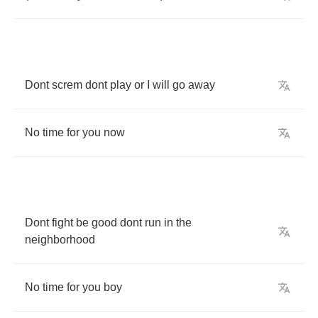
Dont
screm
dont
play
or
I
will
go
away
No
time
for
you
now
Dont
fight
be
good
dont
run
in
the
neighborhood
No
time
for
you
boy