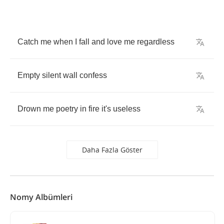
Catch
me
when
I
fall
and
love
me
regardless
Empty
silent
wall
confess
Drown
me
poetry
in
fire
it's
useless
Daha Fazla Göster
Nomy Albümleri