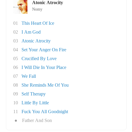
Atonic Atrocity
Nomy
01
This Heart Of Ice
02
I Am God
03
Atonic Atrocity
04
Set Your Anger On Fire
05
Crucified By Love
06
I Will Die In Your Place
07
We Fall
08
She Reminds Me Of You
09
Self Therapy
10
Little By Little
11
Fuck You All Goodnight
●
Father And Son