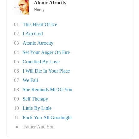
Atonic Atrocity
Nomy
01
This Heart Of Ice
02
I Am God
03
Atonic Atrocity
04
Set Your Anger On Fire
05
Crucified By Love
06
I Will Die In Your Place
07
We Fall
08
She Reminds Me Of You
09
Self Therapy
10
Little By Little
11
Fuck You All Goodnight
●
Father And Son