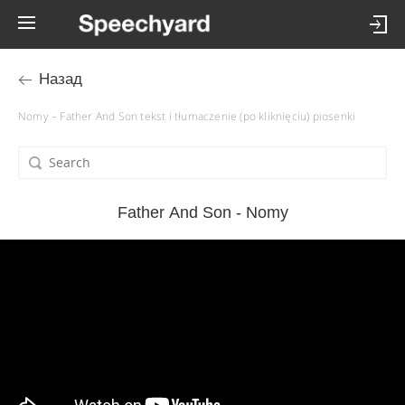
Назад
Nomy – Father And Son tekst i tłumaczenie (po kliknięciu) piosenki
Father And Son - Nomy