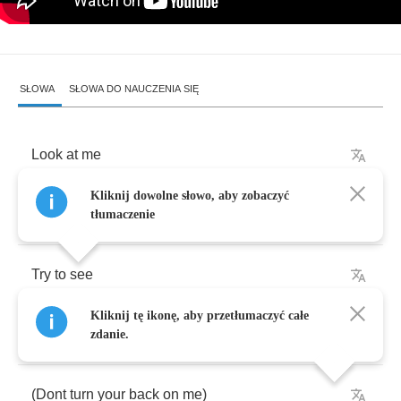
SŁOWA
SŁOWA DO NAUCZENIA SIĘ
Look
at
me
Kliknij dowolne słowo, aby zobaczyć
I've
got
a
question
and
I
comming
right
at
you
tłumaczenie
Try
to
see
Kliknij tę ikonę, aby przetłumaczyć całe
Dont
turn
your
back
on
me
zdanie.
(
Dont
turn
your
back
on
me
)