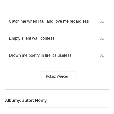
Catch
me
when
I
fall
and
love
me
regardless
Empty
silent
wall
confess
Drown
me
poetry
in
fire
it's
useless
Pokaż Więcej
Albumy, autor: Nomy