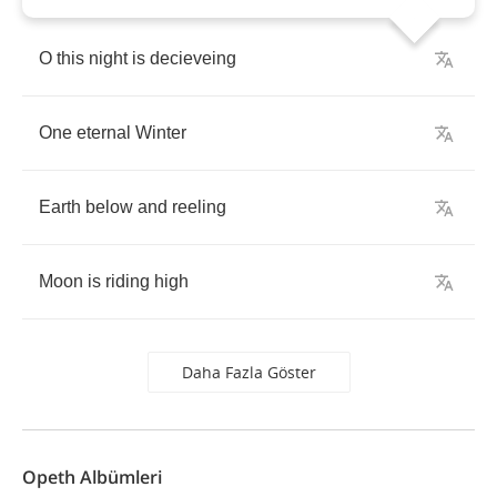
O
this
night
is
decieveing
One
eternal
Winter
Earth
below
and
reeling
Moon
is
riding
high
Daha Fazla Göster
Opeth Albümleri