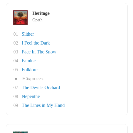
Heritage
Opeth
01
Slither
02
I Feel the Dark
03
Face In The Snow
04
Famine
05
Folklore
●
Häxprocess
07
The Devil's Orchard
08
Nepenthe
09
The Lines in My Hand