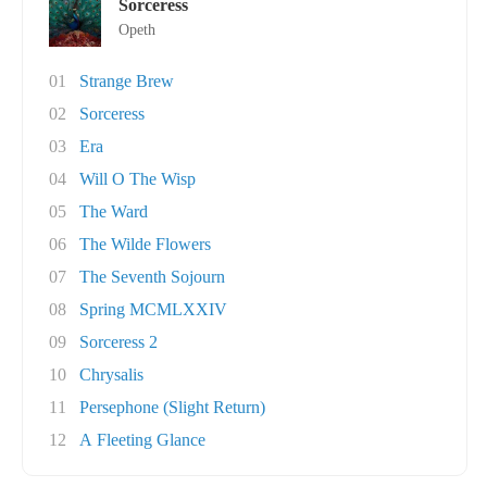
Sorceress
Opeth
01
Strange Brew
02
Sorceress
03
Era
04
Will O The Wisp
05
The Ward
06
The Wilde Flowers
07
The Seventh Sojourn
08
Spring MCMLXXIV
09
Sorceress 2
10
Chrysalis
11
Persephone (Slight Return)
12
A Fleeting Glance