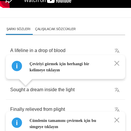
ŞARKI SÖZLERI
ÇALIŞILACAK SÖZCÜKLER
A
lifeline
in
a
drop
of
blood
Çeviriyi görmek için herhangi bir
A
dying
wish
to
shut
a
God
kelimeye tıklayın
Sought
a
dream
inside
the
light
Finally
relieved
from
plight
Cümlenin tamamını çevirmek için bu
simgeye tıklayın