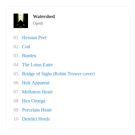
Watershed
Opeth
01
Hessian Peel
02
Coil
03
Burden
04
The Lotus Eater
05
Bridge of Sighs (Robin Trower cover)
06
Heir Apparent
07
Mellotron Heart
08
Hex Omega
09
Porcelain Heart
10
Derelict Herds