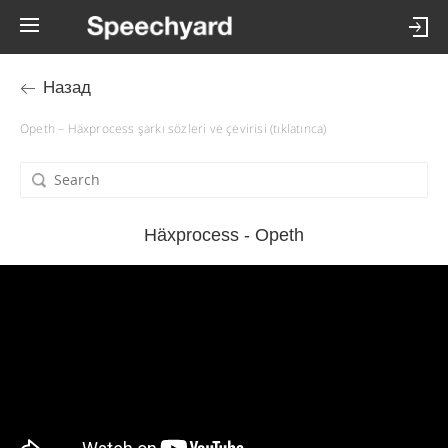
Назад
Opeth – Häxprocess şarkı sözleri ve çevirisi (tıklatınca)
Häxprocess - Opeth