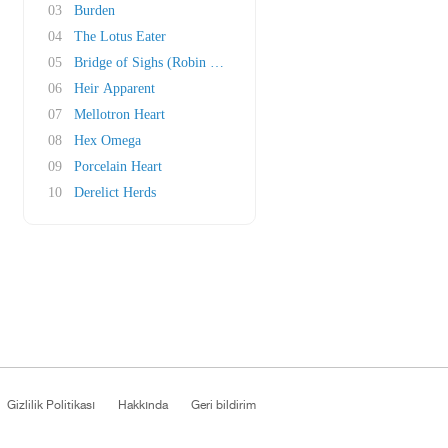
03
Burden
04
The Lotus Eater
05
Bridge of Sighs (Robin Trower cover)
06
Heir Apparent
07
Mellotron Heart
08
Hex Omega
09
Porcelain Heart
10
Derelict Herds
Gizlilik Politikası
Hakkında
Geri bildirim