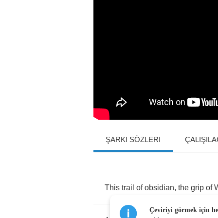
ŞARKI SÖZLERI
ÇALIŞIL
This
trail
of
obsidian
,
the
grip
of
W
Çeviriyi görmek için h