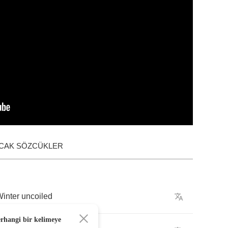
ACAK SÖZCÜKLER
inter
uncoiled
erhangi bir kelimeye