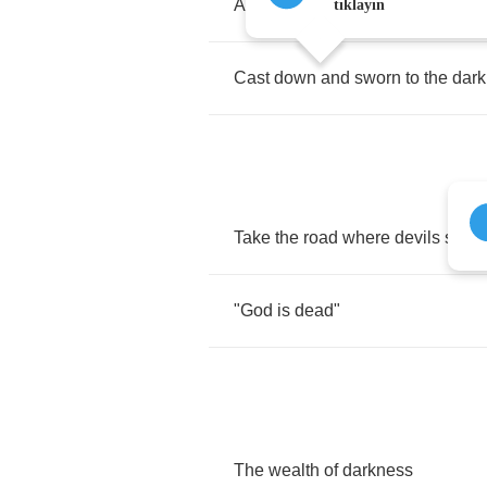
A
lover
would
follow
me
tıklayın
Cast
down
and
sworn
to
the
dark
Take
the
road
where
devils
spea
"
God
is
dead
"
The
wealth
of
darkness