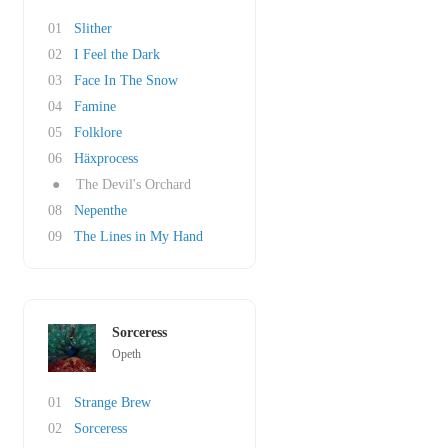
01
Slither
02
I Feel the Dark
03
Face In The Snow
04
Famine
05
Folklore
06
Häxprocess
●
The Devil's Orchard
08
Nepenthe
09
The Lines in My Hand
Sorceress
Opeth
01
Strange Brew
02
Sorceress