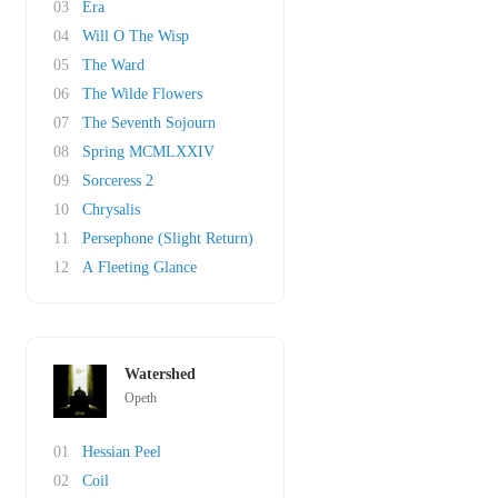
03
Era
04
Will O The Wisp
05
The Ward
06
The Wilde Flowers
07
The Seventh Sojourn
08
Spring MCMLXXIV
09
Sorceress 2
10
Chrysalis
11
Persephone (Slight Return)
12
A Fleeting Glance
Watershed
Opeth
01
Hessian Peel
02
Coil