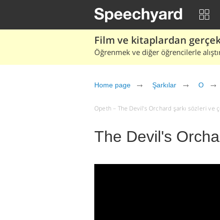
Film ve kitaplardan gerçek 
Öğrenmek ve diğer öğrencilerle alıştı
Home page
Şarkılar
O
Opeth – The Devil's Orchard şarkı sözleri ve çev
The Devil's Orcha