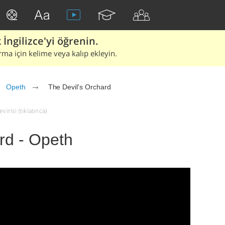
İngilizce'yi öğrenin.
rma için kelime veya kalıp ekleyin.
Opeth
The Devil's Orchard
irisi (tıklatınca)
rd - Opeth