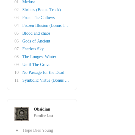
01
Medusa
02
Shrines (Bonus Track)
03
From The Gallows
04
Frozen Illusion (Bonus Track)
05
Blood and chaos
06
Gods of Ancient
07
Fearless Sky
08
The Longest Winter
09
Until The Grave
10
No Passage for the Dead
11
Symbolic Virtue (Bonus Track)
Obsidian
Paradise Lost
●
Hope Dies Young