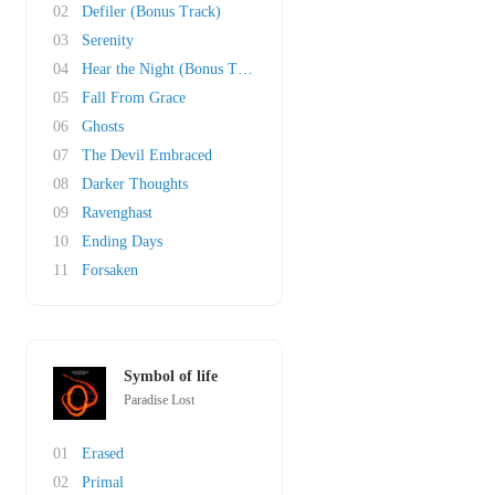
02
Defiler (Bonus Track)
03
Serenity
04
Hear the Night (Bonus Track)
05
Fall From Grace
06
Ghosts
07
The Devil Embraced
08
Darker Thoughts
09
Ravenghast
10
Ending Days
11
Forsaken
Symbol of life
Paradise Lost
01
Erased
02
Primal