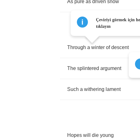
As
pure
as
driven
snow
Çeviriyi görmek için h
tıklayın
Through
a
winter
of
descent
The
splintered
argument
Such
a
withering
lament
Hopes
will
die
young