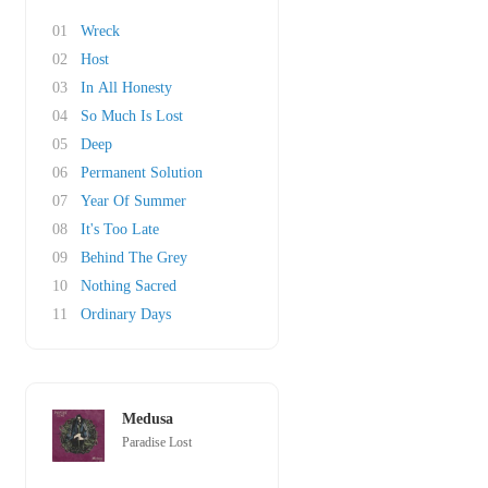
01
Wreck
02
Host
03
In All Honesty
04
So Much Is Lost
05
Deep
06
Permanent Solution
07
Year Of Summer
08
It's Too Late
09
Behind The Grey
10
Nothing Sacred
11
Ordinary Days
Medusa
Paradise Lost