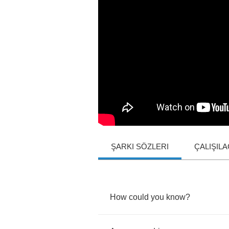
ŞARKI SÖZLERI
ÇALIŞIL
How
could
you
know
?