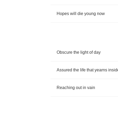
Hopes
will
die
young
now
Obscure
the
light
of
day
Assured
the
life
that
yearns
insid
Reaching
out
in
vain