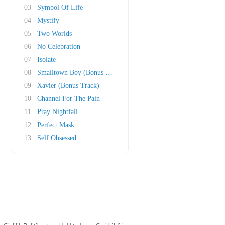
03
Symbol Of Life
04
Mystify
05
Two Worlds
06
No Celebration
07
Isolate
08
Smalltown Boy (Bonus Track)
09
Xavier (Bonus Track)
10
Channel For The Pain
11
Pray Nightfall
12
Perfect Mask
13
Self Obsessed