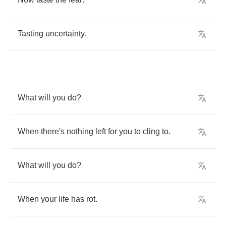
Tasting
uncertainty
.
What
will
you
do
?
When
there's
nothing
left
for
you
to
cling
to
.
What
will
you
do
?
When
your
life
has
rot
.