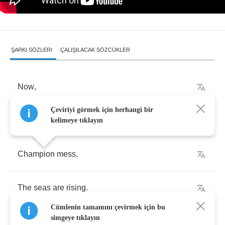
ŞARKI SÖZLERI
ÇALIŞILACAK SÖZCÜKLER
Now
,
Çeviriyi görmek için herhangi bir
You're
heroes
have
fallen
.
kelimeye tıklayın
Champion
mess
,
The
seas
are
rising
.
Cümlenin tamamını çevirmek için bu
simgeye tıklayın