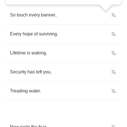
So
touch
every
banner
,
Every
hope
of
surviving
.
Lifetime
is
waking
.
Security
has
left
you
,
Treading
water
.
Now
taste
the
fear
.