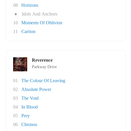
08
Horizons
●
Idols And Anchors
10
Moments Of Oblivion
11
Carrion
Reverence
Parkway Drive
01
The Colour Of Leaving
02
Absolute Power
03
The Void
04
In Blood
05
Prey
06
Chronos