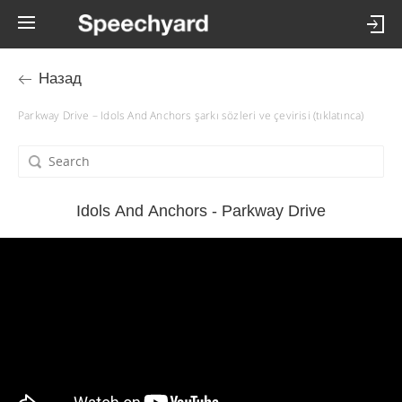
Назад
Parkway Drive – Idols And Anchors şarkı sözleri ve çevirisi (tıklatınca)
Idols And Anchors - Parkway Drive