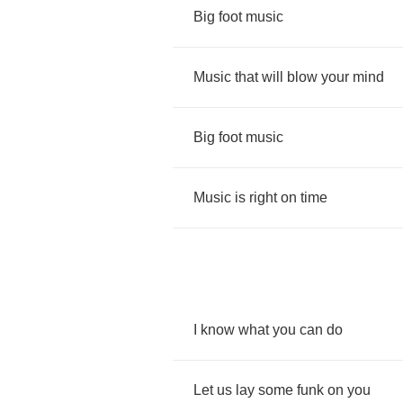
Big
foot
music
Music
that
will
blow
your
mind
Big
foot
music
Music
is
right
on
time
I
know
what
you
can
do
Let
us
lay
some
funk
on
you