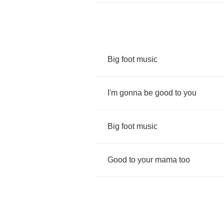
Big
foot
music
I'm
gonna
be
good
to
you
Big
foot
music
Good
to
your
mama
too