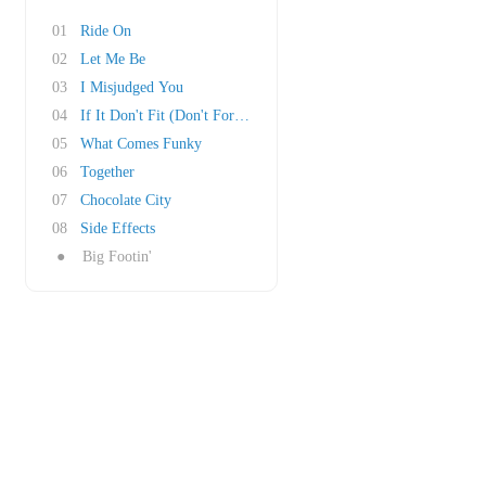
01
Ride On
02
Let Me Be
03
I Misjudged You
04
If It Don't Fit (Don't Force It)
05
What Comes Funky
06
Together
07
Chocolate City
08
Side Effects
●
Big Footin'