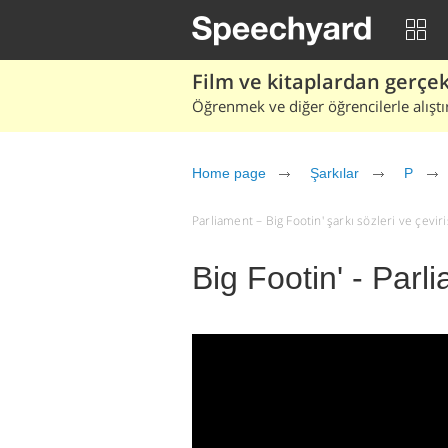
Film ve kitaplardan gerçek 
Öğrenmek ve diğer öğrencilerle alıştı
Home page
Şarkılar
P
Parliament – Big Footin' şarkı sözleri ve çeviris
Big Footin' - Parl