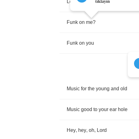
Let
us
lay
some
funk
on
you
tıklayın
Funk
on
me
?
Funk
on
you
Music
for
the
young
and
old
Music
good
to
your
ear
hole
Hey
,
hey
,
oh
,
Lord