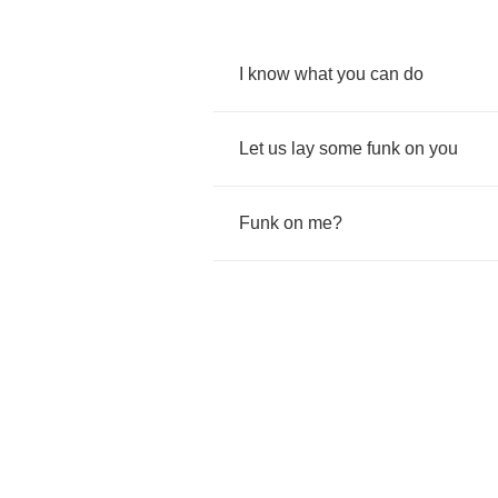
I
know
what
you
can
do
Let
us
lay
some
funk
on
you
Funk
on
me
?