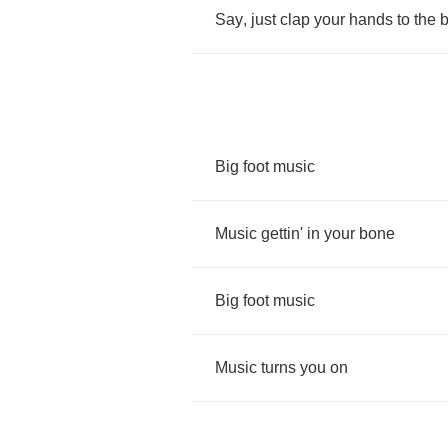
Say
,
just
clap
your
hands
to
the
b
Big
foot
music
Music
gettin'
in
your
bone
Big
foot
music
Music
turns
you
on