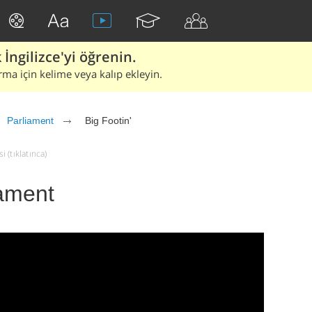
İngilizce'yi öğrenin.
rma için kelime veya kalıp ekleyin.
Parliament
Big Footin'
i (tıklatınca)
iament