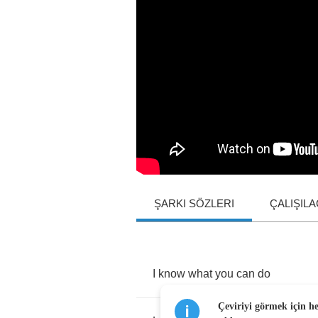
ŞARKI SÖZLERI
ÇALIŞIL
I
know
what
you
can
do
Çeviriyi görmek için h