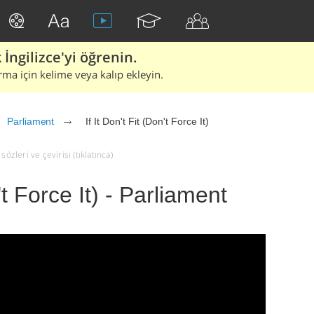
İngilizce'yi öğrenin.
rma için kelime veya kalıp ekleyin.
Parliament
If It Don't Fit (Don't Force It)
 sözleri ve çevirisi (tıklatınca)
n't Force It) - Parliament