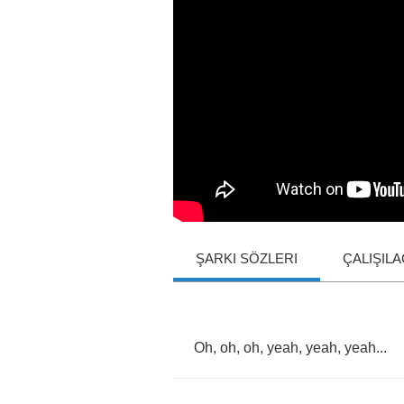
ŞARKI SÖZLERI
ÇALIŞIL
Oh
,
oh
,
oh
,
yeah
,
yeah
,
yeah
...