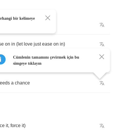
erhangi bir kelimeye
rce
it
,
force
it
)
se
on
in
(
let
love
just
ease
on
in
)
Cümlenin tamamını çevirmek için bu
rce
it
,
force
it
)
simgeye tıklayın
eeds
a
chance
rce
it
,
force
it
)