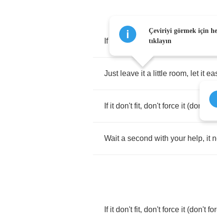
Çeviriyi görmek için h
If
it
don't
fit
,
don't
force
it
(
don't
fo
tıklayın
Just
leave
it
a
little
room
,
let
it
ea
If
it
don't
fit
,
don't
force
it
(
don't
fo
Wait
a
second
with
your
help
,
it
n
If
it
don't
fit
,
don't
force
it
(
don't
fo