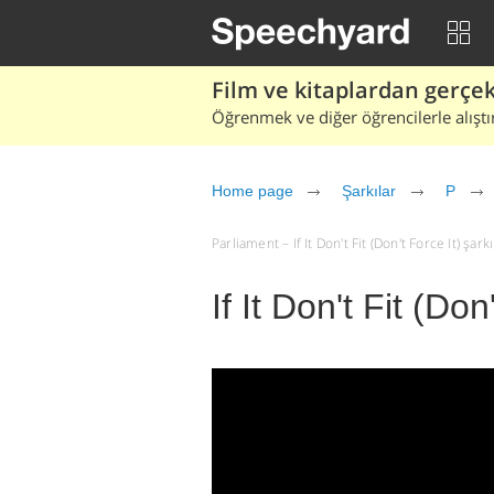
Film ve kitaplardan gerçek 
Öğrenmek ve diğer öğrencilerle alıştı
Home page
Şarkılar
P
Parliament – If It Don't Fit (Don't Force It) şarkı
If It Don't Fit (Do