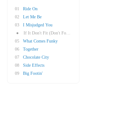
01
Ride On
02
Let Me Be
03
I Misjudged You
●
If It Don't Fit (Don't Force It)
05
What Comes Funky
06
Together
07
Chocolate City
08
Side Effects
09
Big Footin'