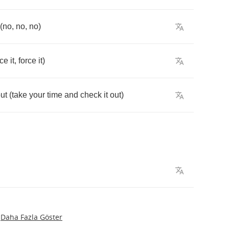
(
no
,
no
,
no
)
rce
it
,
force
it
)
ut
(
take
your
time
and
check
it
out
)
Daha Fazla Göster