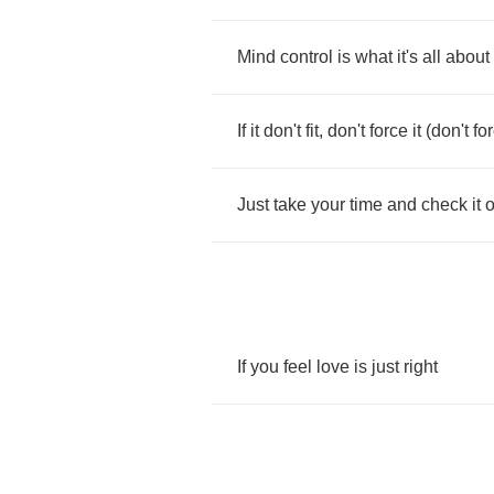
Mind
control
is
what
it's
all
about
If
it
don't
fit
,
don't
force
it
(
don't
fo
Just
take
your
time
and
check
it
o
If
you
feel
love
is
just
right