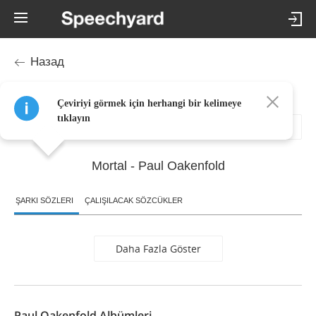
Назад
Paul Oakenfold – Mortal şarkı sözleri ve çevirisi (tıklatınca)
Çeviriyi görmek için herhangi bir kelimeye
tıklayın
Mortal - Paul Oakenfold
ŞARKI SÖZLERI
ÇALIŞILACAK SÖZCÜKLER
Daha Fazla Göster
Paul Oakenfold Albümleri