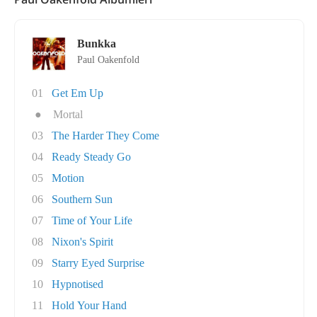
Bunkka
Paul Oakenfold
01
Get Em Up
●
Mortal
03
The Harder They Come
04
Ready Steady Go
05
Motion
06
Southern Sun
07
Time of Your Life
08
Nixon's Spirit
09
Starry Eyed Surprise
10
Hypnotised
11
Hold Your Hand