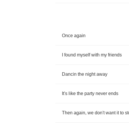
Once
again
I
found
myself
with
my
friends
Dancin
the
night
away
It's
like
the
party
never
ends
Then
again
,
we
don't
want
it
to
s