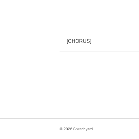
[
CHORUS
]
© 2026 Speechyard