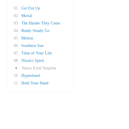
01
Get Em Up
02
Mortal
03
The Harder They Come
04
Ready Steady Go
05
Motion
06
Southern Sun
07
Time of Your Life
08
Nixon's Spirit
●
Starry Eyed Surprise
10
Hypnotised
11
Hold Your Hand