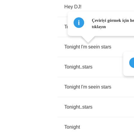
Hey
DJ
!
Çeviriyi görmek için h
Tonight
..
stars
tıklayın
Tonight
I'm
seein
stars
Tonight
..
stars
Tonight
I'm
seein
stars
Tonight
..
stars
Tonight