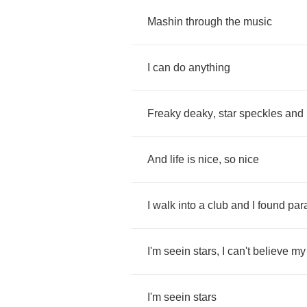
Mashin
through
the
music
I
can
do
anything
Freaky
deaky
,
star
speckles
and
And
life
is
nice
,
so
nice
I
walk
into
a
club
and
I
found
par
I'm
seein
stars
,
I
can't
believe
my
I'm
seein
stars