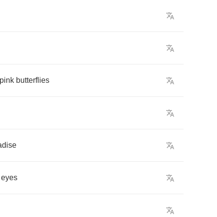
pink
butterflies
adise
eyes