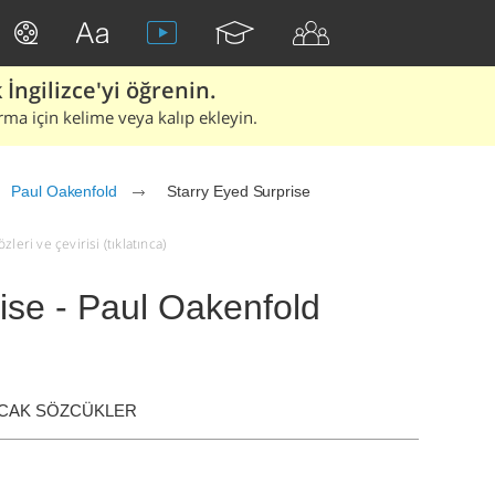
İngilizce'yi öğrenin.
rma için kelime veya kalıp ekleyin.
Paul Oakenfold
Starry Eyed Surprise
leri ve çevirisi (tıklatınca)
ise - Paul Oakenfold
ACAK SÖZCÜKLER