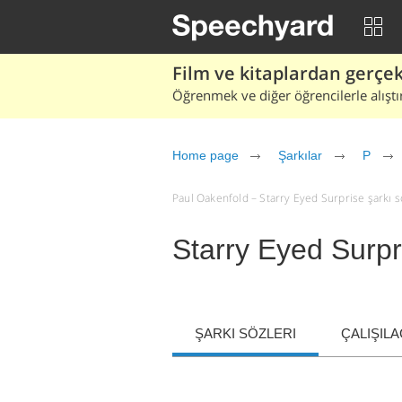
Film ve kitaplardan gerçek 
Öğrenmek ve diğer öğrencilerle alıştı
Home page
Şarkılar
P
Paul Oakenfold – Starry Eyed Surprise şarkı söz
Starry Eyed Surpr
ŞARKI SÖZLERI
ÇALIŞIL