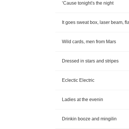
‘
Cause
tonight's
the
night
It
goes
sweat
box
,
laser
beam
,
fl
Wild
cards
,
men
from
Mars
Dressed
in
stars
and
stripes
Eclectic
Electric
Ladies
at
the
evenin
Drinkin
booze
and
mingilin