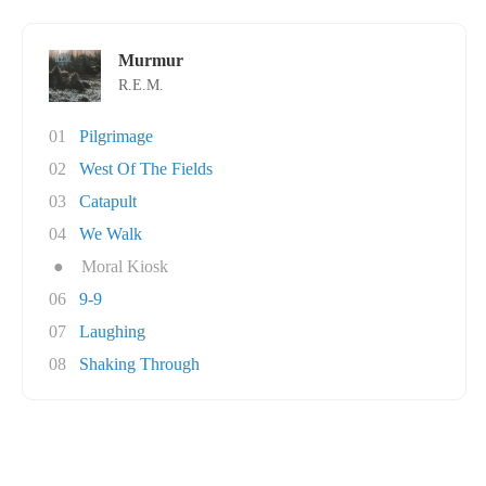
Murmur
R.E.M.
01
Pilgrimage
02
West Of The Fields
03
Catapult
04
We Walk
●
Moral Kiosk
06
9-9
07
Laughing
08
Shaking Through