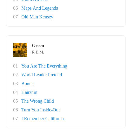
06
Maps And Legends
07
Old Man Kensey
Green
R.E.M.
01
You Are The Everything
02
World Leader Pretend
03
Bonus
04
Hairshirt
05
The Wrong Child
06
Turn You Inside-Out
07
I Remember California