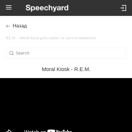
Назад
R.E.M. – Moral Kiosk şarkı sözleri ve çevirisi (tıklatınca)
Moral Kiosk - R.E.M.