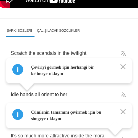
ŞARKI SÖZLERI
ÇALIŞILACAK SÖZCÜKLER
Scratch
the
scandals
in
the
twilight
Çeviriyi görmek için herhangi bir
Trying
to
shock
but
instead
kelimeye tıklayın
Idle
hands
all
orient
to
her
Cümlenin tamamını çevirmek için bu
Pass
a
magic
pillow
under
head
simgeye tıklayın
It's
so
much
more
attractive
inside
the
moral