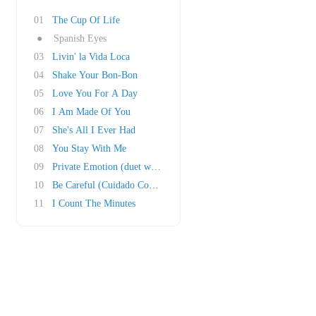
01
The Cup Of Life
●
Spanish Eyes
03
Livin' la Vida Loca
04
Shake Your Bon-Bon
05
Love You For A Day
06
I Am Made Of You
07
She's All I Ever Had
08
You Stay With Me
09
Private Emotion (duet with Meja)
10
Be Careful (Cuidado Con Mi Corazon) (duet wit..
11
I Count The Minutes