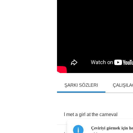
ŞARKI SÖZLERI
ÇALIŞIL
I
met
a
girl
at
the
carneval
Çeviriyi görmek için h