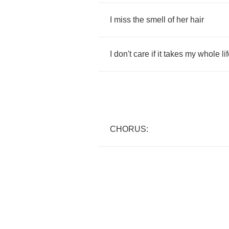
I
miss
the
smell
of
her
hair
I
don't
care
if
it
takes
my
whole
li
CHORUS
: