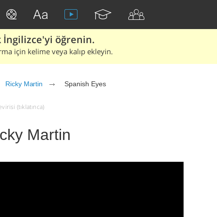
İngilizce'yi öğrenin.
rma için kelime veya kalıp ekleyin.
Ricky Martin
Spanish Eyes
irisi (tıklatınca)
cky Martin