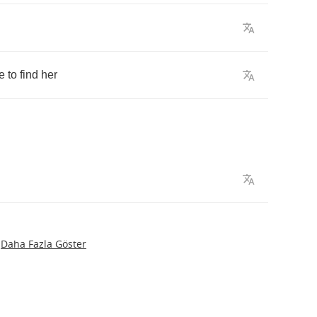
fe
to
find
her
Daha Fazla Göster