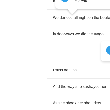
In
Rio
de
Janeiro
tıklayın
We
danced
all
night
on
the
boule
In
doorways
we
did
the
tango
I
miss
her
lips
And
the
way
she
sashayed
her
h
As
she
shook
her
shoulders