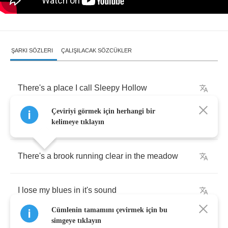
ŞARKI SÖZLERI
ÇALIŞILACAK SÖZCÜKLER
There's
a
place
I
call
Sleepy
Hollow
Çeviriyi görmek için herhangi bir
Where
I
go
when
you're
not
around
kelimeye tıklayın
There's
a
brook
running
clear
in
the
meadow
I
lose
my
blues
in
it's
sound
Cümlenin tamamını çevirmek için bu
simgeye tıklayın