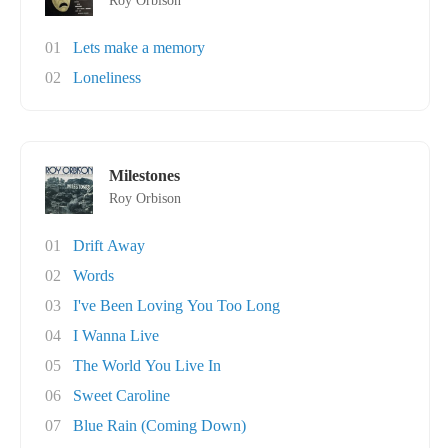
Roy Orbison
01
Lets make a memory
02
Loneliness
Milestones
Roy Orbison
01
Drift Away
02
Words
03
I've Been Loving You Too Long
04
I Wanna Live
05
The World You Live In
06
Sweet Caroline
07
Blue Rain (Coming Down)