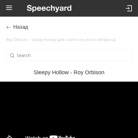
Назад
Roy Orbison – Sleepy Hollow şarkı sözleri ve çevirisi (tıklatınca)
Sleepy Hollow - Roy Orbison