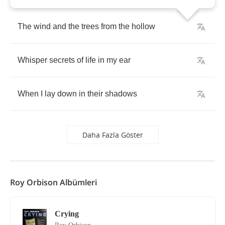
The
wind
and
the
trees
from
the
hollow
Whisper
secrets
of
life
in
my
ear
When
I
lay
down
in
their
shadows
Daha Fazla Göster
Roy Orbison Albümleri
Crying