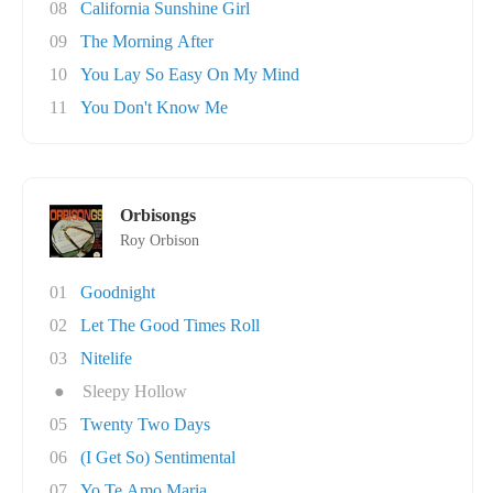
08
California Sunshine Girl
09
The Morning After
10
You Lay So Easy On My Mind
11
You Don't Know Me
Orbisongs
Roy Orbison
01
Goodnight
02
Let The Good Times Roll
03
Nitelife
●
Sleepy Hollow
05
Twenty Two Days
06
(I Get So) Sentimental
07
Yo Te Amo Maria